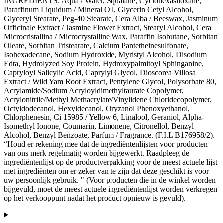
INGREDIENTS: Aqua / Water, Squalane, Cyclohexasiloxane,
Paraffinum Liquidum / Mineral Oil, Glycerin Cetyl Alcohol,
Glyceryl Stearate, Peg-40 Stearate, Cera Alba / Beeswax, Jasminum
Officinale Extract / Jasmine Flower Extract, Stearyl Alcohol, Cera
Microcristallina / Microcrystalline Wax, Paraffin Isobutane, Sorbitan
Oleate, Sorbitan Tristearate, Calcium Pantetheinesulfonate,
Isohexadecane, Sodium Hydroxide, Myristyl Alcohol, Disodium
Edta, Hydrolyzed Soy Protein, Hydroxypalmitoyl Sphinganine,
Capryloyl Salicylic Acid, Caprylyl Glycol, Dioscorea Villosa
Extract / Wild Yam Root Extract, Pentylene Glycol, Polysorbate 80,
Acrylamide/Sodium Acryloyldimethyltaurate Copolymer,
Acrylonitrile/Methyl Methacrylate/Vinylidene Chloridecopolymer,
Octyldodecanol, Hexyldecanol, Oryzanol Phenoxyethanol,
Chlorphenesin, Ci 15985 / Yellow 6, Linalool, Geraniol, Alpha-
Isomethyl Ionone, Coumarin, Limonene, Citronellol, Benzyl
Alcohol, Benzyl Benzoate, Parfum / Fragrance. (F.I.L B176958/2).
“Houd er rekening mee dat de ingrediëntenlijsten voor producten
van ons merk regelmatig worden bijgewerkt. Raadpleeg de
ingrediëntenlijst op de productverpakking voor de meest actuele lijst
met ingrediënten om er zeker van te zijn dat deze geschikt is voor
uw persoonlijk gebruik. " (Voor producten die in de winkel worden
bijgevuld, moet de meest actuele ingrediëntenlijst worden verkregen
op het verkooppunt nadat het product opnieuw is gevuld).