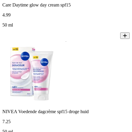
Care Daytime glow day cream spf15
4
.
99
50 ml
NIVEA Voedende dagcrème spf15 droge huid
7
.
25
50 ml