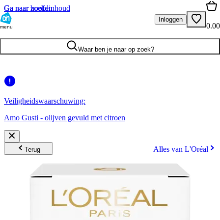
Ga naar hoofdinhoud
Ga naar zoeken
Inloggen
0.00
menu
Waar ben je naar op zoek?
Veiligheidswaarschuwing:
Amo Gusti - olijven gevuld met citroen
Alles van L'Oréal
Terug