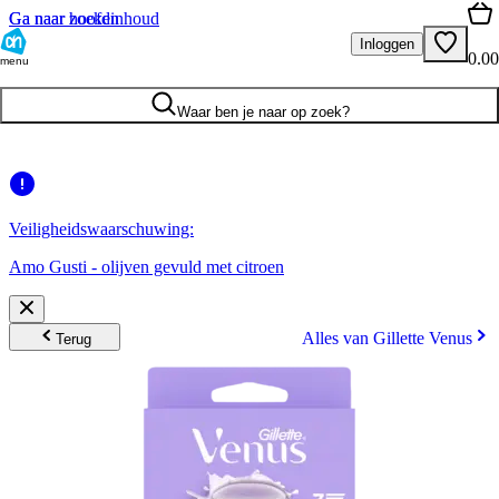
Ga naar hoofdinhoud
Ga naar zoeken
Inloggen
0.00
menu
Waar ben je naar op zoek?
Veiligheidswaarschuwing:
Amo Gusti - olijven gevuld met citroen
Alles van Gillette Venus
Terug