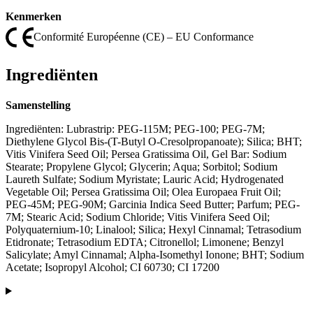
Kenmerken
Conformité Européenne (CE) – EU Conformance
Ingrediënten
Samenstelling
Ingrediënten: Lubrastrip: PEG-115M; PEG-100; PEG-7M;
Diethylene Glycol Bis-(T-Butyl O-Cresolpropanoate); Silica; BHT;
Vitis Vinifera Seed Oil; Persea Gratissima Oil, Gel Bar: Sodium
Stearate; Propylene Glycol; Glycerin; Aqua; Sorbitol; Sodium
Laureth Sulfate; Sodium Myristate; Lauric Acid; Hydrogenated
Vegetable Oil; Persea Gratissima Oil; Olea Europaea Fruit Oil;
PEG-45M; PEG-90M; Garcinia Indica Seed Butter; Parfum; PEG-
7M; Stearic Acid; Sodium Chloride; Vitis Vinifera Seed Oil;
Polyquaternium-10; Linalool; Silica; Hexyl Cinnamal; Tetrasodium
Etidronate; Tetrasodium EDTA; Citronellol; Limonene; Benzyl
Salicylate; Amyl Cinnamal; Alpha-Isomethyl Ionone; BHT; Sodium
Acetate; Isopropyl Alcohol; CI 60730; CI 17200