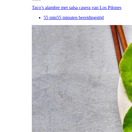
Taco’s alambre met salsa casera van Los Pilones
55
min
55 minuten bereidingstijd