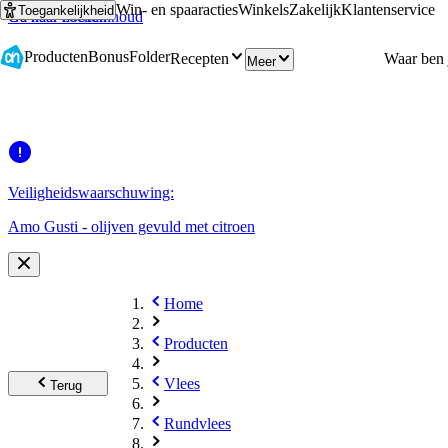
Win- en spaaracties
Winkels
Zakelijk
Klantenservice
Toegankelijkheid
Ga naar hoofdinhoud
Ga naar zoeken
Producten
Bonus
Folder
Recepten
Meer
Veiligheidswaarschuwing:
Amo Gusti - olijven gevuld met citroen
Home
Producten
Vlees
Terug
Rundvlees