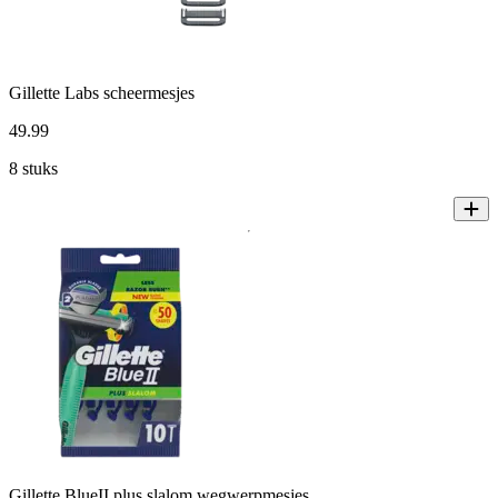
Gillette Labs scheermesjes
49
.
99
8 stuks
Gillette BlueII plus slalom wegwerpmesjes