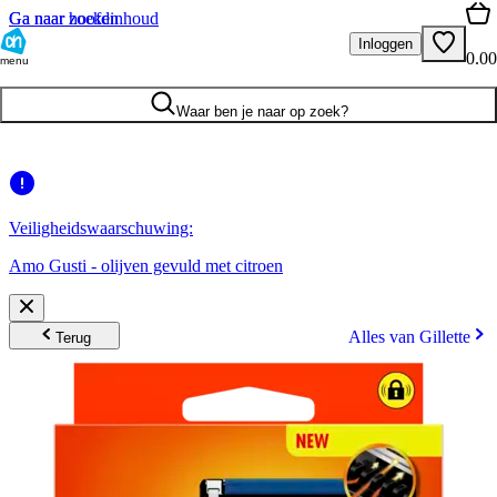
Ga naar hoofdinhoud
Ga naar zoeken
Inloggen
0.00
menu
Waar ben je naar op zoek?
Veiligheidswaarschuwing:
Amo Gusti - olijven gevuld met citroen
Alles van Gillette
Terug