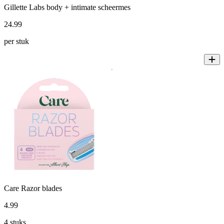
Gillette Labs body + intimate scheermes
24
.
99
per stuk
Care Razor blades
4
.
99
4 stuks