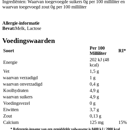
Ingrediënten: Waarvan toegevoegde suikers 0g per 100 milliliter en
waarvan toegevoegd zout 0g per 100 milliliter
Allergie-informatie
Bevat:
Melk, Lactose
Voedingswaarden
Per 100
Soort
RI*
Milliliter
202 kJ (48
Energie
kcal)
Vet
1,5 g
waarvan verzadigd
1 g
waarvan onverzadigd
0,4 g
Koolhydraten
4,9 g
waarvan suikers
4,9 g
Voedingsvezel
0 g
Eiwitten
3,7 g
Zout
0,13 g
Calcium
125 mg
15%
*
Referentie-inname van een gemiddelde volwassene is 8400 kJ / 2000 kcal