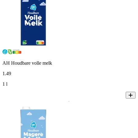
AH Houdbare volle melk
1
.
49
1 l