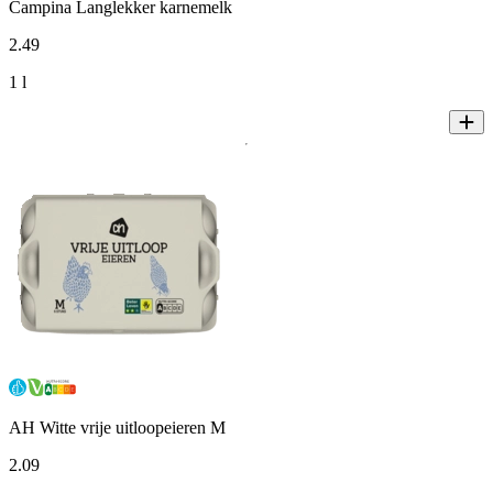
Campina Langlekker karnemelk
2
.
49
1 l
AH Witte vrije uitloopeieren M
2
.
09