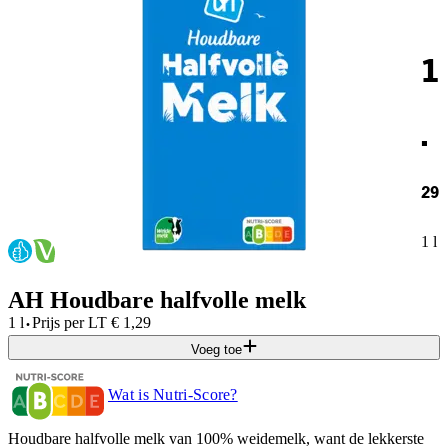
1
.
29
1 l
AH Houdbare halfvolle melk
·
1 l
Prijs per
LT
€
1,29
Voeg toe
Wat is Nutri-Score?
Houdbare halfvolle melk van 100% weidemelk, want de lekkerste