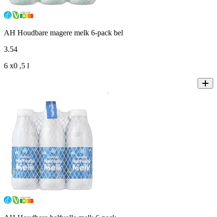
AH Houdbare magere melk 6-pack bel
3
.
54
6 x0 ,5 l