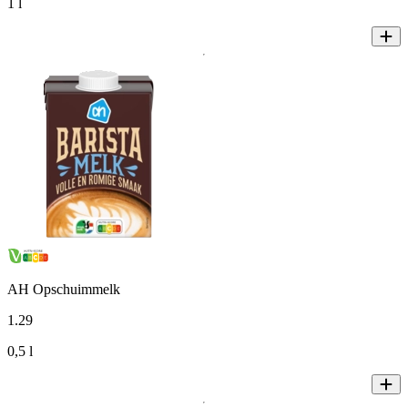
1 l
AH Opschuimmelk
1
.
29
0,5 l