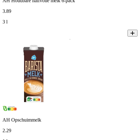
AH Houdbare halfvolle melk 6-pack
3
.
89
3 l
AH Opschuimmelk
2
.
29