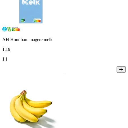
AH Houdbare magere melk
1
.
19
1 l