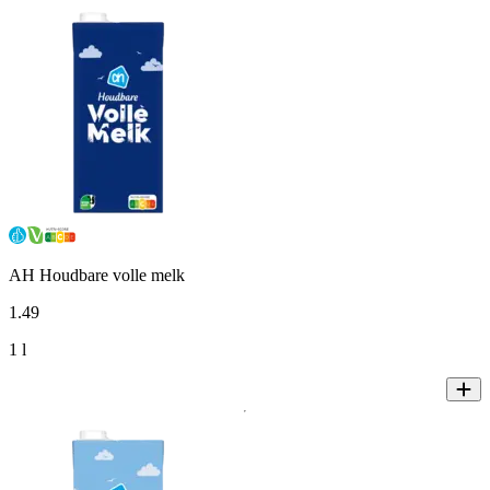
AH Houdbare volle melk
1
.
49
1 l