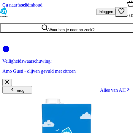
Ga naar hoofdinhoud
Ga naar zoeken
Inloggen
0.
menu
Waar ben je naar op zoek?
Veiligheidswaarschuwing:
Amo Gusti - olijven gevuld met citroen
Alles van AH
Terug