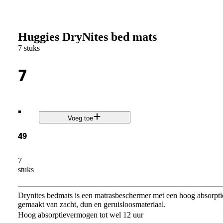
Huggies DryNites bed mats
7 stuks
7
.
Voeg toe
49
7
stuks
Drynites bedmats is een matrasbeschermer met een hoog absorpti
gemaakt van zacht, dun en geruisloosmateriaal.
Hoog absorptievermogen tot wel 12 uur