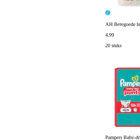
AH Beregoede lui
4
.
99
20 stuks
Pampers Baby-dry