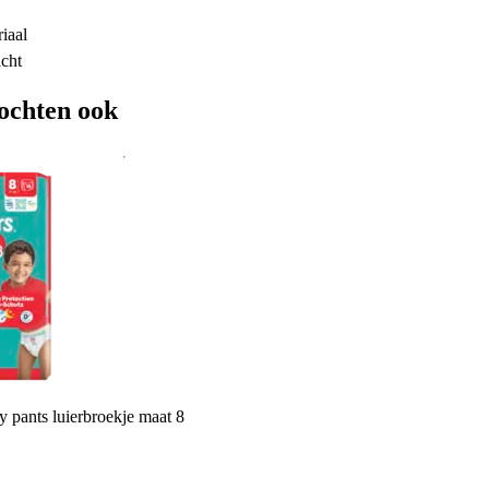
iaal
acht
ochten ook
 pants luierbroekje maat 8