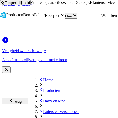
Win- en spaaracties
Winkels
Zakelijk
Klantenservice
Toegankelijkheid
Ga naar hoofdinhoud
Ga naar zoeken
Producten
Bonus
Folder
Recepten
Meer
Veiligheidswaarschuwing:
Amo Gusti - olijven gevuld met citroen
Home
Producten
Baby en kind
Terug
Luiers en verschonen