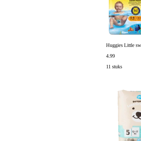
Huggies Little s
4
.
99
11 stuks