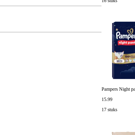
16 stuks
Pampers Night pa
15
.
99
17 stuks