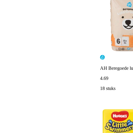
AH Beregoede lui
4
.
69
18 stuks