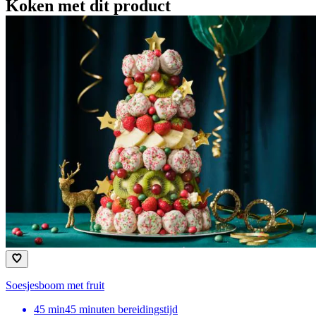
Koken met dit product
Soesjesboom met fruit
45
min
45 minuten bereidingstijd