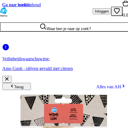
Ga naar hoofdinhoud
Ga naar zoeken
Inloggen
0.
menu
Waar ben je naar op zoek?
Veiligheidswaarschuwing:
Amo Gusti - olijven gevuld met citroen
Alles van AH
Terug