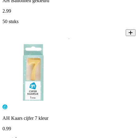
AH Ballonnen gekleurd
2
.
99
50 stuks
AH Kaars cijfer 7 kleur
0
.
99