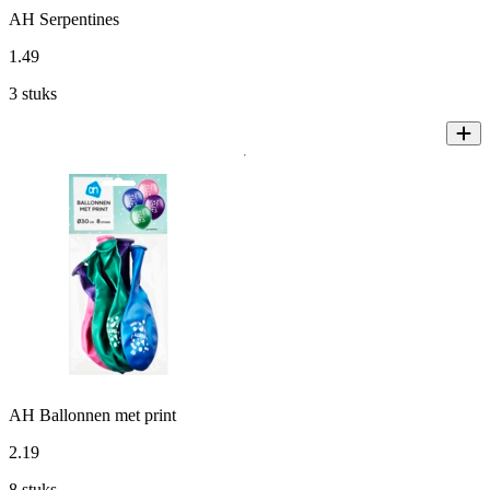
AH Serpentines
1
.
49
3 stuks
AH Ballonnen met print
2
.
19
8 stuks