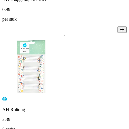
0
.
99
per stuk
AH Roltong
2
.
39