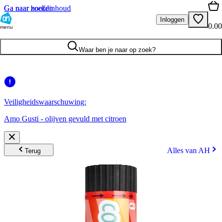
Ga naar hoofdinhoud
Ga naar zoeken
Inloggen
0.00
menu
Waar ben je naar op zoek?
Veiligheidswaarschuwing:
Amo Gusti - olijven gevuld met citroen
Alles van AH
Terug