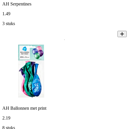
AH Serpentines
1
.
49
3 stuks
AH Ballonnen met print
2
.
19
8 stuks