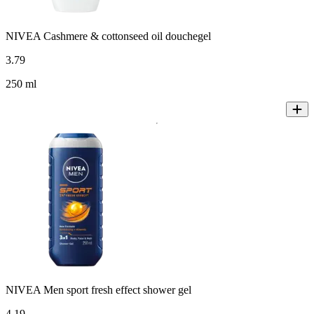
NIVEA Cashmere & cottonseed oil douchegel
3
.
79
250 ml
NIVEA Men sport fresh effect shower gel
4
.
19