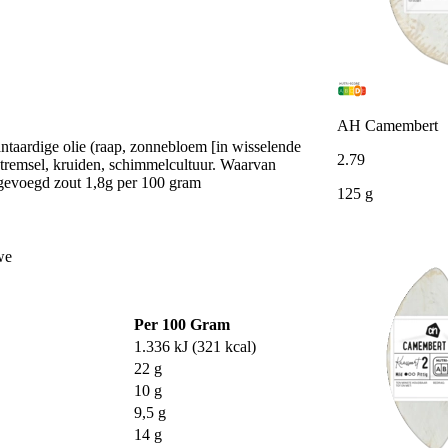
AH Camembert
ntaardige olie (raap, zonnebloem [in wisselende
2
.
79
 stremsel, kruiden, schimmelcultuur. Waarvan
gevoegd zout 1,8g per 100 gram
125 g
we
Per 100 Gram
1.336 kJ (321 kcal)
22 g
10 g
9,5 g
14 g