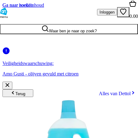
Ga naar hoofdinhoud
Ga naar zoeken
Inloggen
0.00
menu
Waar ben je naar op zoek?
Veiligheidswaarschuwing:
Amo Gusti - olijven gevuld met citroen
Alles van Dettol
Terug