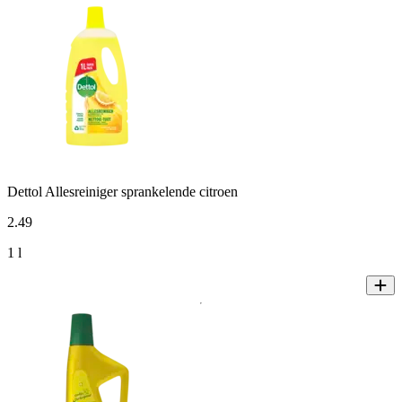
Dettol Allesreiniger sprankelende citroen
2
.
49
1 l