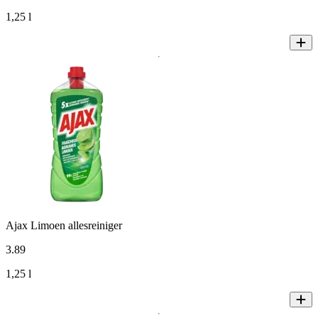
1,25 l
Ajax Limoen allesreiniger
3
.
89
1,25 l