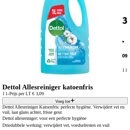
3
.
09
1 l
Dettol Allesreiniger katoenfris
·
1 l
Prijs per
LT
€
3,09
Voeg toe
Dettol Allesreiniger Katoenfris: perfecte hygiëne. Verwijdert vet en
vuil, laat glans achter, frisse geur.
Dettol allesreiniger: voor een perfecte hygiëne
Driedubbele werking: verwijdert vet, voedselresten en vuil