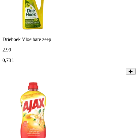
Driehoek Vloeibare zeep
2
.
99
0,73 l