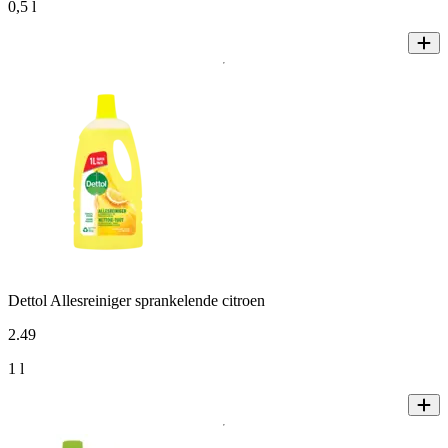
0,5 l
Dettol Allesreiniger sprankelende citroen
2
.
49
1 l