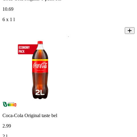
10
.
69
6 x 1 l
Coca-Cola Original taste bel
2
.
99
2 l