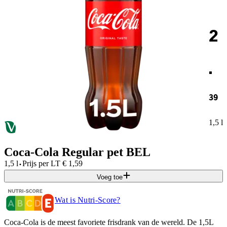
2
.
39
1,5 l
Coca-Cola Regular pet BEL
·
1,5 l
Prijs per
LT
€
1,59
Voeg toe
Wat is Nutri-Score?
Coca-Cola is de meest favoriete frisdrank van de wereld. De 1,5L