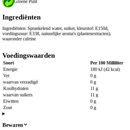
Groene Punt
Ingrediënten
Ingrediënten: Sprankelend water, suiker, kleurstof: E150d,
voedingszuur: E338, natuurlijke aroma's (plantenextracten),
waaronder cafeïne
Voedingswaarden
Soort
Per 100 Milliliter
Energie
180 kJ (42 kcal)
Vet
0 g
waarvan verzadigd
0 g
Koolhydraten
11 g
waarvan suikers
11 g
Eiwitten
0 g
Zout
0 g
Bewaren