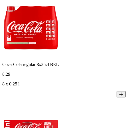
Coca-Cola regular 8x25cl BEL
8
.
29
8 x 0,25 l