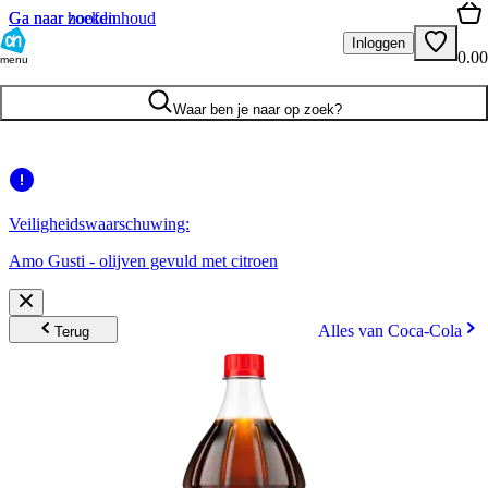
Ga naar hoofdinhoud
Ga naar zoeken
Inloggen
0.00
menu
Waar ben je naar op zoek?
Veiligheidswaarschuwing:
Amo Gusti - olijven gevuld met citroen
Alles van Coca-Cola
Terug