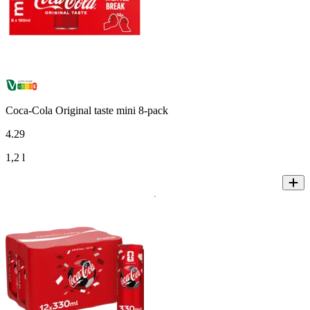
Coca-Cola Original taste mini 8-pack
4
.
29
1,2 l