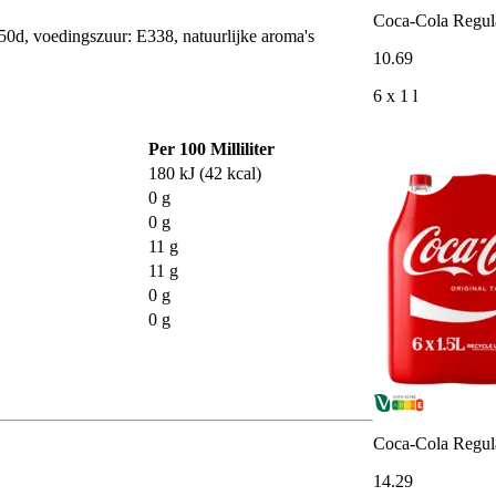
Coca-Cola Regula
150d, voedingszuur: E338, natuurlijke aroma's
10
.
69
6 x 1 l
Per 100 Milliliter
180 kJ (42 kcal)
0 g
0 g
11 g
11 g
0 g
0 g
Coca-Cola Regula
14
.
29