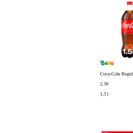
Coca-Cola Regul
2
.
39
1,5 l