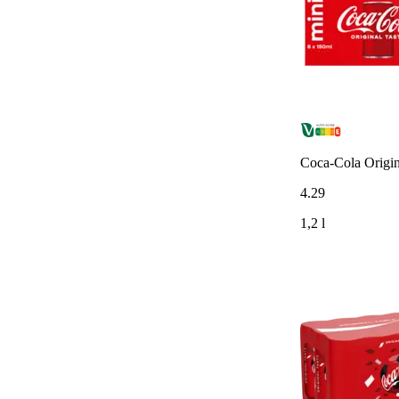
Coca-Cola Origina
4
.
29
1,2 l