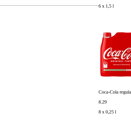
6 x 1,5 l
Coca-Cola regul
8
.
29
8 x 0,25 l