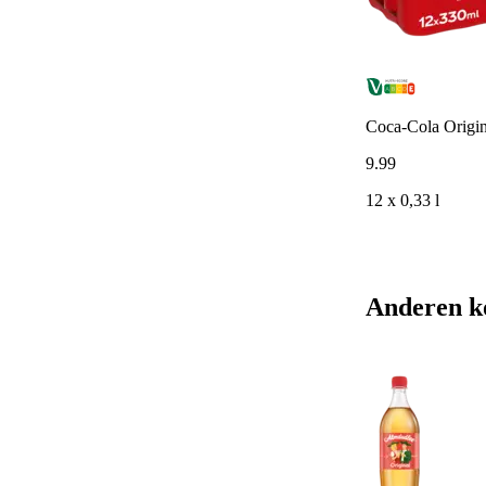
Coca-Cola Origina
9
.
99
12 x 0,33 l
Anderen k