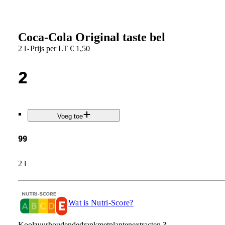
Coca-Cola Original taste bel
·
2 l
Prijs per
LT
€
1,50
2
.
Voeg toe
99
2 l
Wat is Nutri-Score?
Koolzuurhoudendedrankmetplantenextracten.?.