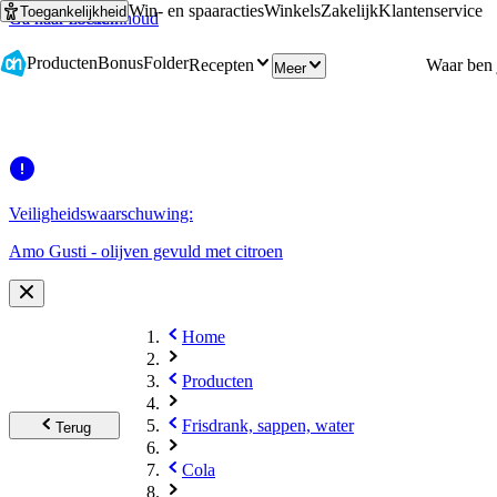
Win- en spaaracties
Winkels
Zakelijk
Klantenservice
Toegankelijkheid
Ga naar hoofdinhoud
Ga naar zoeken
Producten
Bonus
Folder
Recepten
Meer
Veiligheidswaarschuwing:
Amo Gusti - olijven gevuld met citroen
Home
Producten
Frisdrank, sappen, water
Terug
Cola