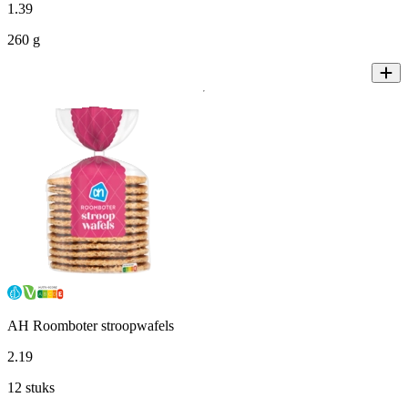
1
.
39
260 g
AH Roomboter stroopwafels
2
.
19
12 stuks