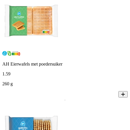
AH Eierwafels met poedersuiker
1
.
59
260 g