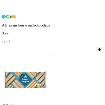
AH Zaans huisje melkchocolade
0
.
99
125 g