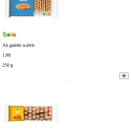
Ah galette wafels
1
.
99
250 g