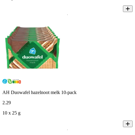
AH Duowafel hazelnoot melk 10-pack
2
.
29
10 x 25 g