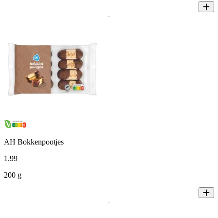
AH Bokkenpootjes
1
.
99
200 g