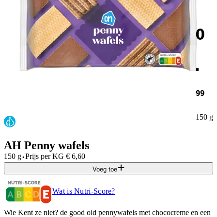
0
.
99
150 g
AH Penny wafels
·
150 g
Prijs per
KG
€
6,60
Voeg toe
Wat is Nutri-Score?
Wie Kent ze niet? de good old pennywafels met chococreme en een