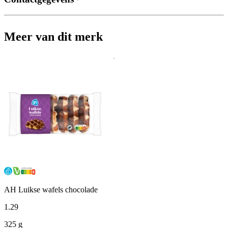
Meer van dit merk
AH Luikse wafels chocolade
1
.
29
325 g