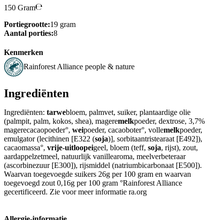
150 Gram
Portiegrootte:
19 gram
Aantal porties:
8
Kenmerken
Rainforest Alliance people & nature
Ingrediënten
Ingrediënten:
tarwe
bloem, palmvet, suiker, plantaardige olie
(palmpit, palm, kokos, shea), magere
melk
poeder, dextrose, 3,7%
magerecacaopoeder°,
wei
poeder, cacaoboter°, volle
melk
poeder,
emulgator (lecithinen [E322 (
soja
)], sorbitaantristearaat [E492]),
cacaomassa°,
vrije
-
uitloopei
geel, bloem (teff,
soja
, rijst), zout,
aardappelzetmeel, natuurlijk vanillearoma, meelverbeteraar
(ascorbinezuur [E300]), rijsmiddel (natriumbicarbonaat [E500]).
Waarvan toegevoegde suikers 26g per 100 gram en waarvan
toegevoegd zout 0,16g per 100 gram °Rainforest Alliance
gecertificeerd. Zie voor meer informatie ra.org
Allergie-informatie