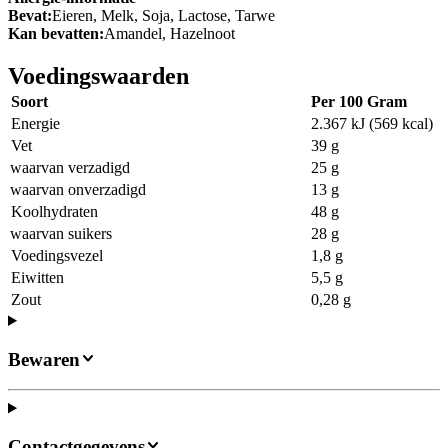
Bevat:
Eieren, Melk, Soja, Lactose, Tarwe
Kan bevatten:
Amandel, Hazelnoot
Voedingswaarden
Soort
Per 100 Gram
Energie
2.367 kJ (569 kcal)
Vet
39 g
waarvan verzadigd
25 g
waarvan onverzadigd
13 g
Koolhydraten
48 g
waarvan suikers
28 g
Voedingsvezel
1,8 g
Eiwitten
5,5 g
Zout
0,28 g
Bewaren
Contactgegevens