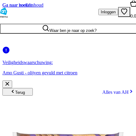
Ga naar hoofdinhoud
Ga naar zoeken
Inloggen
0.
menu
Waar ben je naar op zoek?
Veiligheidswaarschuwing:
Amo Gusti - olijven gevuld met citroen
Alles van AH
Terug