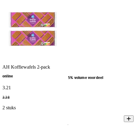
AH Koffiewafels 2-pack
online
5% volume voordeel
3
.
21
3
.
38
2 stuks