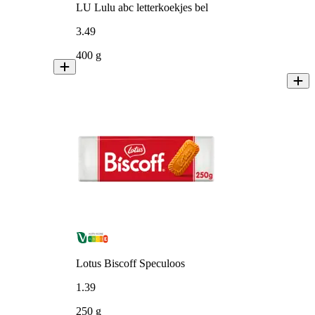
LU Lulu abc letterkoekjes bel
3
.
49
400 g
Lotus Biscoff Speculoos
1
.
39
250 g