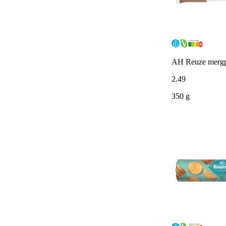
AH Reuze mergp
2
.
49
350 g