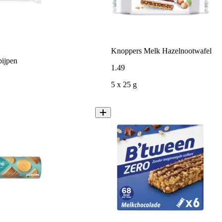
Knoppers Melk Hazelnootwafel
ijpen
1
.
49
5 x 25 g