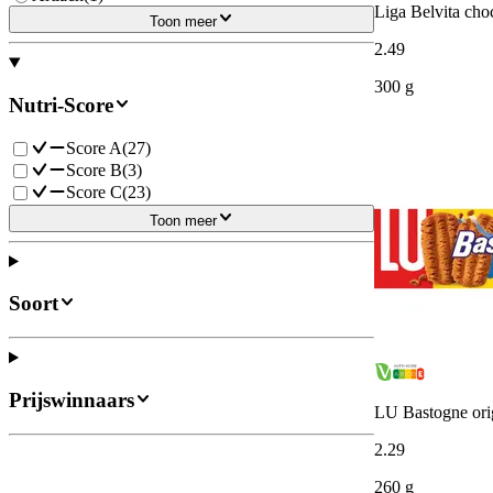
Liga Belvita cho
Toon meer
2
.
49
300 g
Nutri-Score
Score A
(
27
)
Score B
(
3
)
Score C
(
23
)
Toon meer
Soort
Prijswinnaars
LU Bastogne ori
2
.
29
260 g