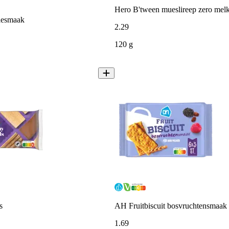
Hero B'tween mueslireep zero mel
lesmaak
2
.
29
120 g
s
AH Fruitbiscuit bosvruchtensmaak
1
.
69