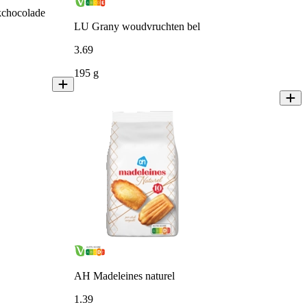
kchocolade
LU Grany woudvruchten bel
3
.
69
195 g
AH Madeleines naturel
1
.
39