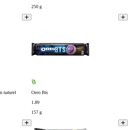
250 g
n naturel
Oreo Bts
1
.
89
157 g