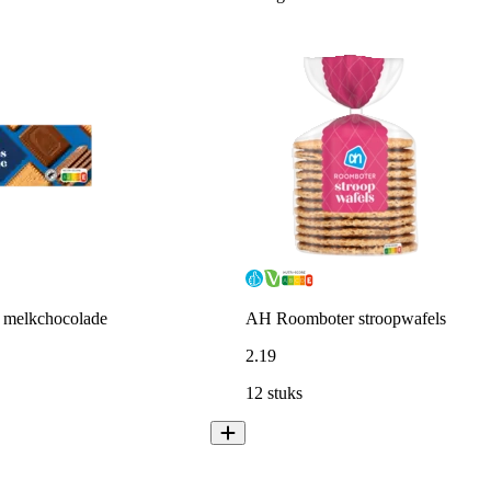
 melkchocolade
AH Roomboter stroopwafels
2
.
19
12 stuks