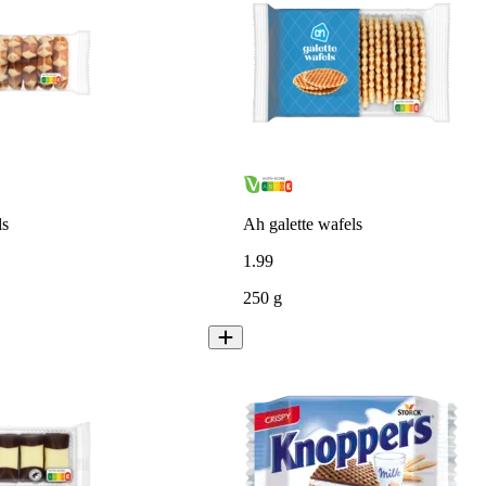
ls
Ah galette wafels
1
.
99
250 g