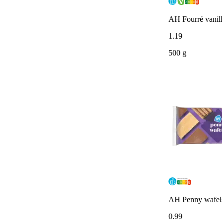
AH Fourré vanil
1
.
19
500 g
AH Penny wafel
0
.
99