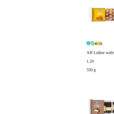
AH Luikse wafe
1
.
29
550 g