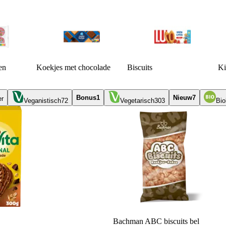
en
Koekjes met chocolade
Biscuits
Ki
Bonus
1
Nieuw
7
er
Veganistisch
72
Vegetarisch
303
Bio
Bachman ABC biscuits bel