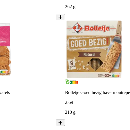
262 g
afels
Bolletje Goed bezig havermoutrepe
2
.
69
210 g