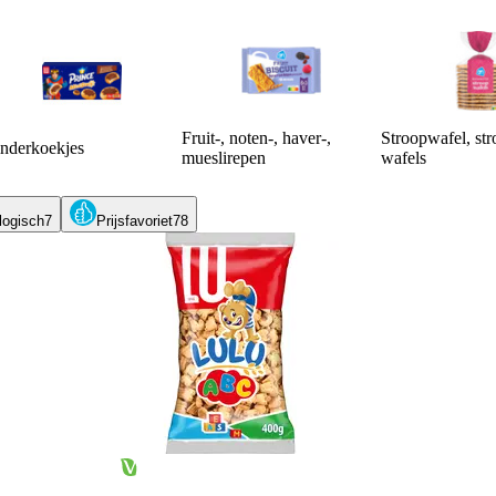
Fruit-, noten-, haver-,
Stroopwafel, st
nderkoekjes
mueslirepen
wafels
logisch
7
Prijsfavoriet
78