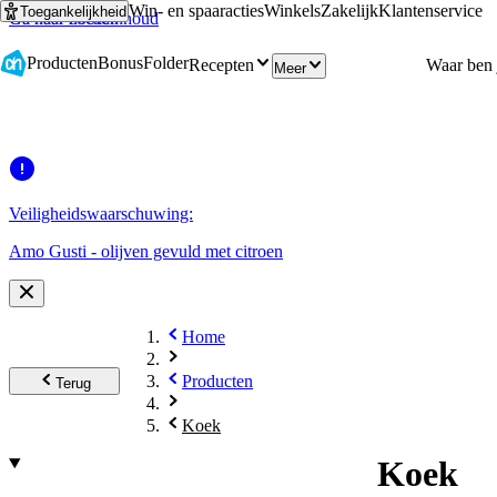
Win- en spaaracties
Winkels
Zakelijk
Klantenservice
Toegankelijkheid
Ga naar hoofdinhoud
Ga naar zoeken
Producten
Bonus
Folder
Recepten
Meer
Veiligheidswaarschuwing:
Amo Gusti - olijven gevuld met citroen
Home
Producten
Terug
Koek
Koek