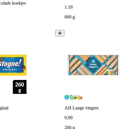
colade koekjes
1
.
19
600 g
ginal
AH Lange vingers
0
.
99
200 g