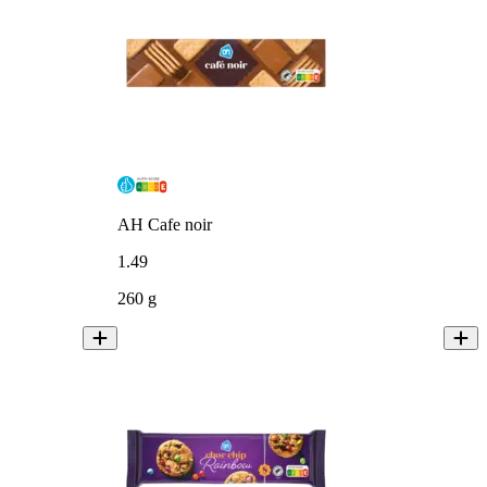
AH Cafe noir
1
.
49
260 g