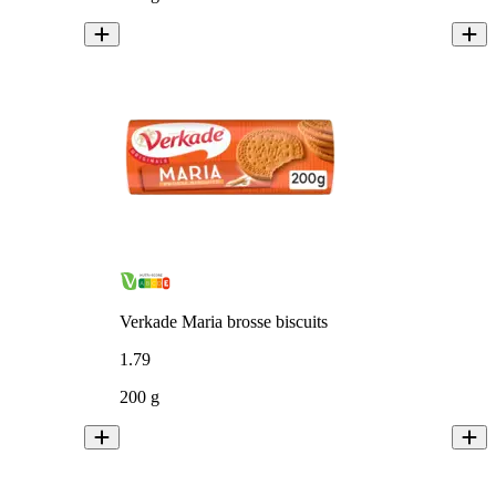
Verkade Maria brosse biscuits
1
.
79
200 g