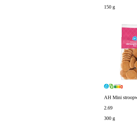
150 g
AH Mini stroopw
2
.
69
300 g