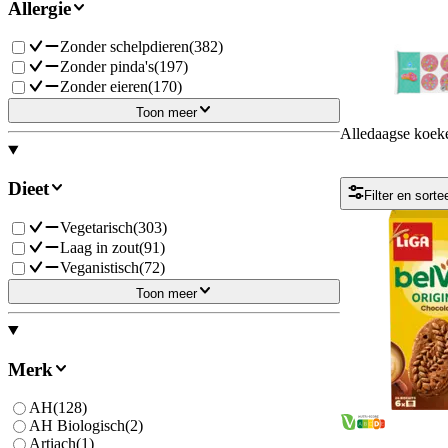
Allergie
Zonder schelpdieren
(
382
)
Zonder pinda's
(
197
)
Zonder eieren
(
170
)
Toon meer
Alledaagse koek
Dieet
Filter en sorte
Vegetarisch
(
303
)
Laag in zout
(
91
)
Veganistisch
(
72
)
Toon meer
Merk
AH
(
128
)
AH Biologisch
(
2
)
Artiach
(
1
)