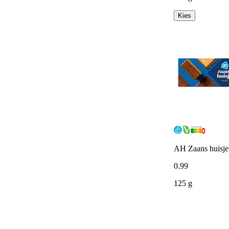
Kies
AH Zaans huisje
0
.
99
125 g