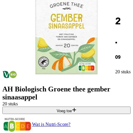
2
.
09
20 stuks
AH Biologisch Groene thee gember
sinaasappel
20 stuks
Voeg toe
Wat is Nutri-Score?