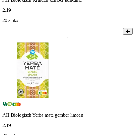
2
.
19
20 stuks
AH Biologisch Yerba mate gember limoen
2
.
19