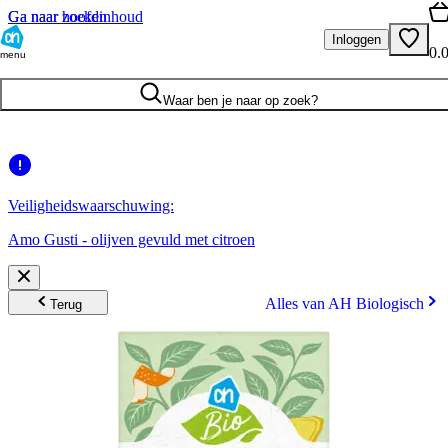
Ga naar hoofdinhoud
Ga naar zoeken
Inloggen
0.
menu
Waar ben je naar op zoek?
Veiligheidswaarschuwing:
Amo Gusti - olijven gevuld met citroen
Alles van AH Biologisch
Terug