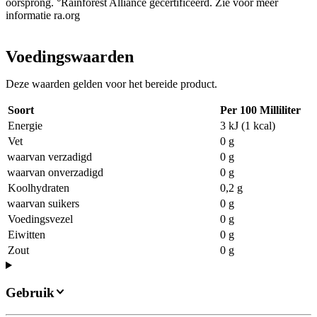
oorsprong. °Rainforest Alliance gecertificeerd. Zie voor meer
informatie ra.org
Voedingswaarden
Deze waarden gelden voor het bereide product.
Soort
Per 100 Milliliter
Energie
3 kJ (1 kcal)
Vet
0 g
waarvan verzadigd
0 g
waarvan onverzadigd
0 g
Koolhydraten
0,2 g
waarvan suikers
0 g
Voedingsvezel
0 g
Eiwitten
0 g
Zout
0 g
Gebruik