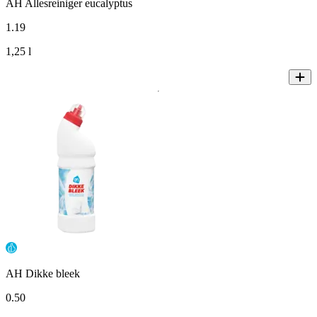
AH Allesreiniger eucalyptus
1
.
19
1,25 l
AH Dikke bleek
0
.
50