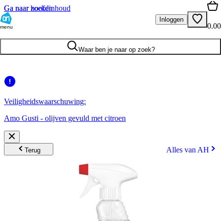
Ga naar hoofdinhoud
Ga naar zoeken
Inloggen
0.00
menu
Waar ben je naar op zoek?
Veiligheidswaarschuwing:
Amo Gusti - olijven gevuld met citroen
Alles van AH
Terug