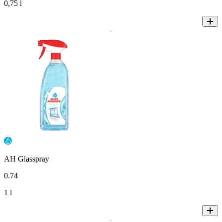
0,75 l
AH Glasspray
0
.
74
1 l