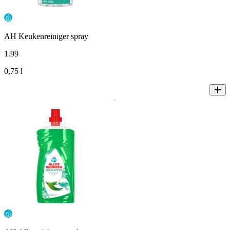
AH Keukenreiniger spray
1
.
99
0,75 l