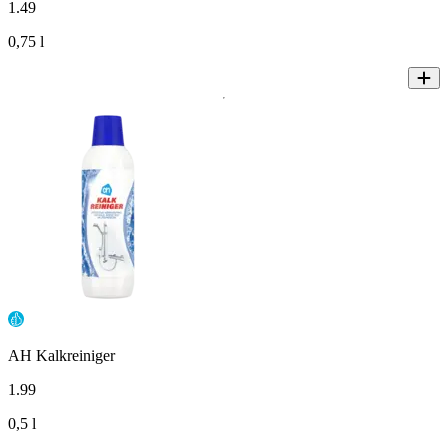
1
.
49
0,75 l
AH Kalkreiniger
1
.
99
0,5 l