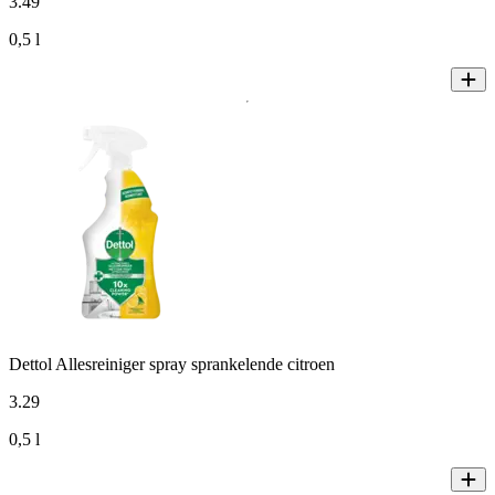
3
.
49
0,5 l
Dettol Allesreiniger spray sprankelende citroen
3
.
29
0,5 l