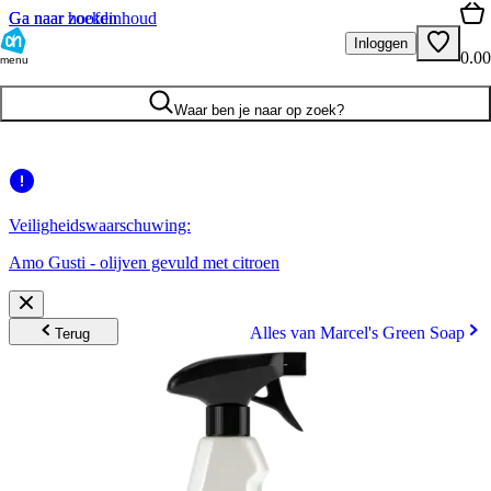
Ga naar hoofdinhoud
Ga naar zoeken
Inloggen
0.00
menu
Waar ben je naar op zoek?
Veiligheidswaarschuwing:
Amo Gusti - olijven gevuld met citroen
Alles van Marcel's Green Soap
Terug