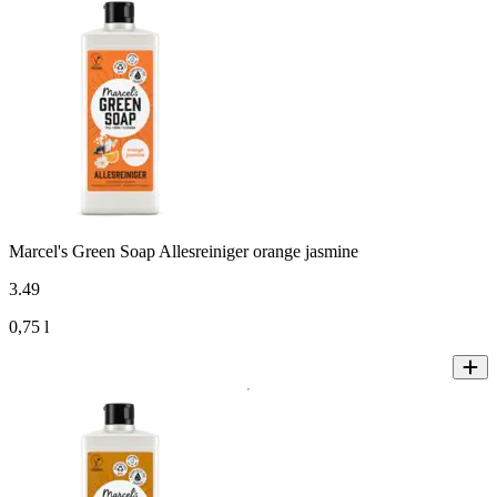
Marcel's Green Soap Allesreiniger orange jasmine
3
.
49
0,75 l