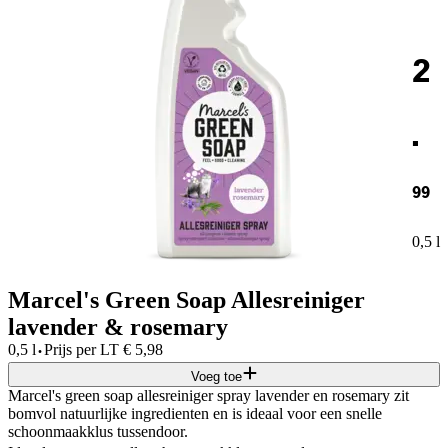
2
.
99
0,5 l
Marcel's Green Soap Allesreiniger
lavender & rosemary
·
0,5 l
Prijs per
LT
€
5,98
Voeg toe
Marcel's green soap allesreiniger spray lavender en rosemary zit
bomvol natuurlijke ingredienten en is ideaal voor een snelle
schoonmaakklus tussendoor.