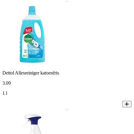
Dettol Allesreiniger katoenfris
3
.
09
1 l