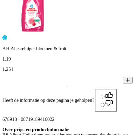
AH Allesreiniger bloemen & fruit
1
.
19
1,25 l
Heeft de informatie op deze pagina je geholpen?
678918
-
08719189416022
Over prijs- en productinformatie
Bij Albert Heijn doen we er alles aan om te zorgen dat de prijs- en