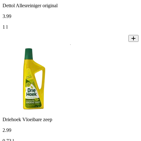
Dettol Allesreiniger original
3
.
99
1 l
Driehoek Vloeibare zeep
2
.
99
0,73 l