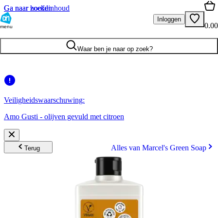
Ga naar hoofdinhoud
Ga naar zoeken
Inloggen
0.00
menu
Waar ben je naar op zoek?
Veiligheidswaarschuwing:
Amo Gusti - olijven gevuld met citroen
Alles van Marcel's Green Soap
Terug