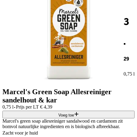
3
.
29
0,75 l
Marcel's Green Soap Allesreiniger
sandelhout & kar
·
0,75 l
Prijs per
LT
€
4,39
Voeg toe
Marcel's green soap allesreiniger sandalwood en cardamom zit
bomvol natuurlijke ingredienten en is biologisch afbreekbaar.
Zacht voor je huid