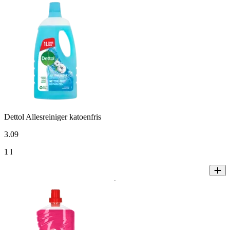
Dettol Allesreiniger katoenfris
3
.
09
1 l