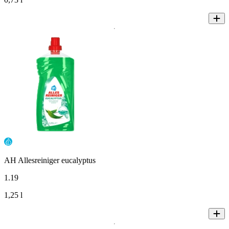
AH Allesreiniger eucalyptus
1
.
19
1,25 l