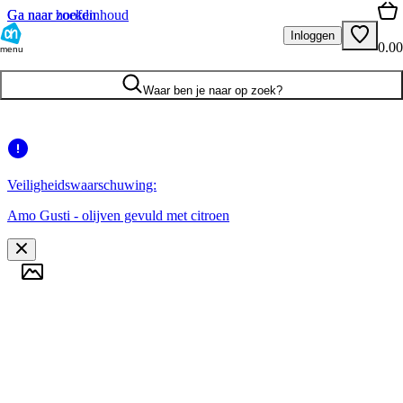
Ga naar hoofdinhoud
Ga naar zoeken
Inloggen
0.00
menu
Waar ben je naar op zoek?
Veiligheidswaarschuwing:
Amo Gusti - olijven gevuld met citroen