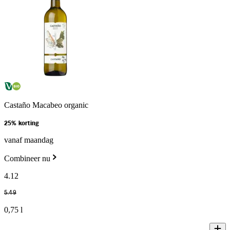
Castaño Macabeo organic
25% korting
vanaf maandag
Combineer nu
4
.
12
5
.
49
0,75 l