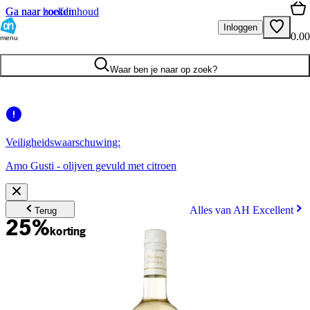
Ga naar hoofdinhoud
Ga naar zoeken
Inloggen
0.00
menu
Waar ben je naar op zoek?
Veiligheidswaarschuwing:
Amo Gusti - olijven gevuld met citroen
Alles van AH Excellent
Terug
25%
korting