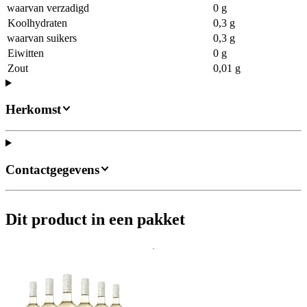
waarvan verzadigd
0 g
Koolhydraten
0,3 g
waarvan suikers
0,3 g
Eiwitten
0 g
Zout
0,01 g
Herkomst
Contactgegevens
Dit product in een pakket