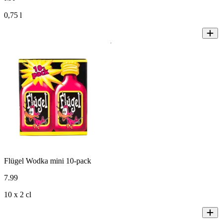
0,75 l
Flügel Wodka mini 10-pack
7
.
99
10 x 2 cl