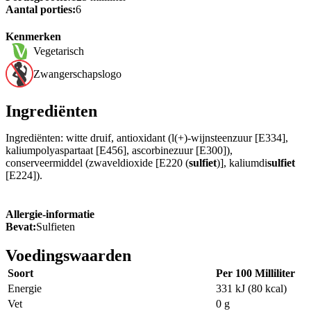
Aantal porties:
6
Kenmerken
Vegetarisch
Zwangerschapslogo
Ingrediënten
Ingrediënten: witte druif, antioxidant (l(+)-wijnsteenzuur [E334],
kaliumpolyaspartaat [E456], ascorbinezuur [E300]),
conserveermiddel (zwaveldioxide [E220 (
sulfiet
)], kaliumdi
sulfiet
[E224]).
Allergie-informatie
Bevat:
Sulfieten
Voedingswaarden
Soort
Per 100 Milliliter
Energie
331 kJ (80 kcal)
Vet
0 g