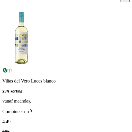
Viñas del Vero Luces blanco
25% korting
vanaf maandag
Combineer nu
4
.
49
5
.
99