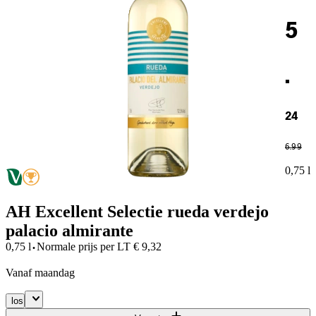
5
.
24
6
.
99
0,75 l
AH Excellent Selectie rueda verdejo
palacio almirante
·
0,75 l
Normale prijs per
LT
€
9,32
vanaf maandag
los