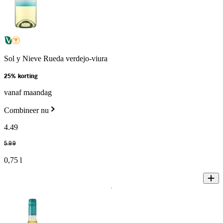
Sol y Nieve Rueda verdejo-viura
25% korting
vanaf maandag
Combineer nu
4
.
49
5
.
99
0,75 l