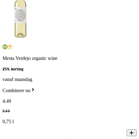
Mesta Verdejo organic wine
25% korting
vanaf maandag
Combineer nu
4
.
49
5
.
99
0,75 l