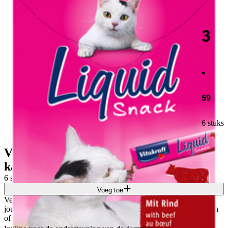
3
.
59
6 stuks
Vitakraft Liquid Snack rund &
kattengras 6 st
6 stuks
Voeg toe
Verwen jouw kat met de liquid snack, heerlijk over de brokjes van
jouw lieve kat, maar ook erg leuk om gewoon uit de hand te geven
of als het warm weer is in te vriezen als ijsje. Dat wordt smullen!