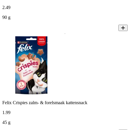
2
.
49
90 g
Felix Crispies zalm- & forelsmaak kattensnack
1
.
99
45 g