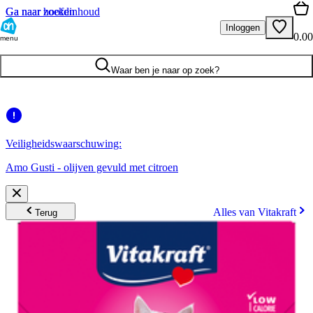
Ga naar hoofdinhoud
Ga naar zoeken
Inloggen
0.00
menu
Waar ben je naar op zoek?
Veiligheidswaarschuwing:
Amo Gusti - olijven gevuld met citroen
Alles van Vitakraft
Terug