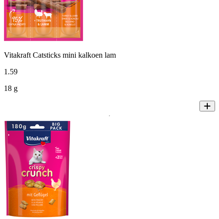
Vitakraft Catsticks mini kalkoen lam
1
.
59
18 g