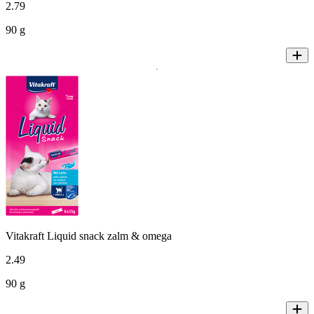
2
.
79
90 g
Vitakraft Liquid snack zalm & omega
2
.
49
90 g