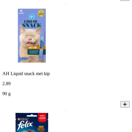
AH Liquid snack met kip
2
.
89
90 g