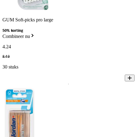
GUM Soft-picks pro large
50% korting
Combineer nu
4
.
24
8
.
49
30 stuks