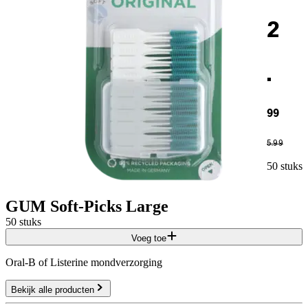
2
.
99
5
.
99
50 stuks
GUM Soft-Picks Large
50 stuks
Voeg toe
Oral-B of Listerine mondverzorging
Bekijk alle producten