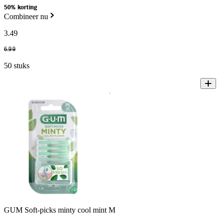
50% korting
Combineer nu
3
.
49
6
.
99
50 stuks
GUM Soft-picks minty cool mint M