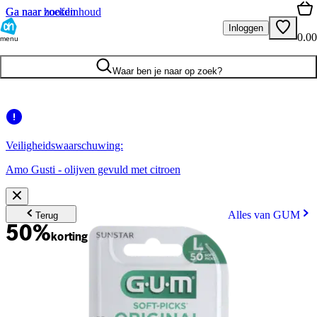
Ga naar hoofdinhoud
Ga naar zoeken
Inloggen
0.00
menu
Waar ben je naar op zoek?
Veiligheidswaarschuwing:
Amo Gusti - olijven gevuld met citroen
Alles van GUM
Terug
50%
korting