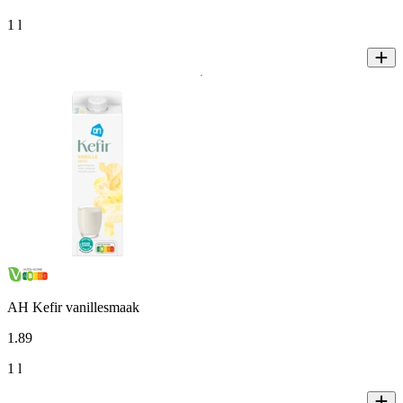
1 l
AH Kefir vanillesmaak
1
.
89
1 l