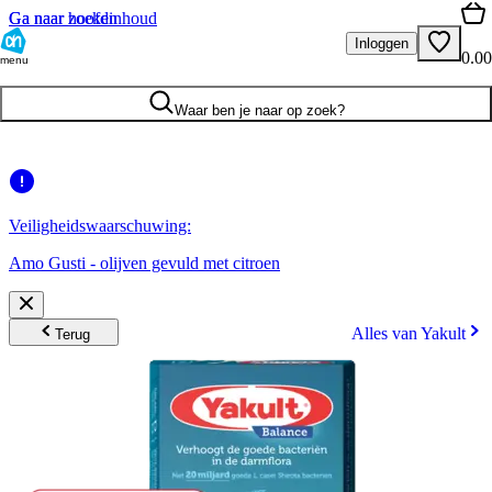
Ga naar hoofdinhoud
Ga naar zoeken
Inloggen
0.00
menu
Waar ben je naar op zoek?
Veiligheidswaarschuwing:
Amo Gusti - olijven gevuld met citroen
Alles van Yakult
Terug