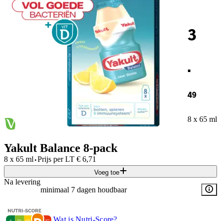
3
.
49
8 x 65 ml
Yakult Balance 8-pack
·
8 x 65 ml
Prijs per
LT
€
6,71
Voeg toe
Na levering
minimaal 7 dagen houdbaar
Wat is Nutri-Score?