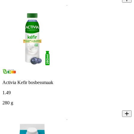
Activia Kefir bosbessmaak
1
.
49
280 g