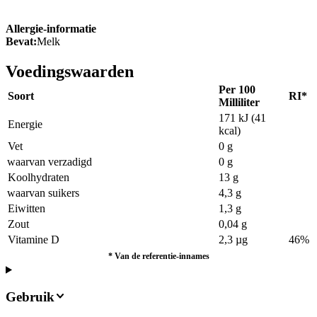
Allergie-informatie
Bevat:
Melk
Voedingswaarden
Per 100
Soort
RI*
Milliliter
171 kJ (41
Energie
kcal)
Vet
0 g
waarvan verzadigd
0 g
Koolhydraten
13 g
waarvan suikers
4,3 g
Eiwitten
1,3 g
Zout
0,04 g
Vitamine D
2,3 µg
46%
*
Van de referentie-innames
Gebruik