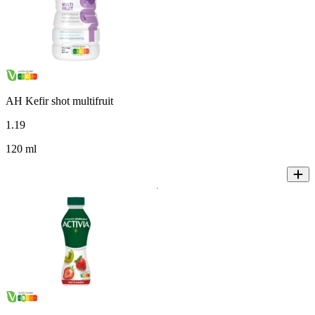
AH Kefir shot multifruit
1
.
19
120 ml