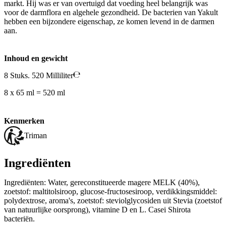
markt. Hij was er van overtuigd dat voeding heel belangrijk was
voor de darmflora en algehele gezondheid. De bacterien van Yakult
hebben een bijzondere eigenschap, ze komen levend in de darmen
aan.
Inhoud en gewicht
8 Stuks. 520 Milliliter
8 x 65 ml = 520 ml
Kenmerken
Triman
Ingrediënten
Ingrediënten: Water, gereconstitueerde magere MELK (40%),
zoetstof: maltitolsiroop, glucose-fructosesiroop, verdikkingsmiddel:
polydextrose, aroma's, zoetstof: steviolglycosiden uit Stevia (zoetstof
van natuurlijke oorsprong), vitamine D en L. Casei Shirota
bacteriën.