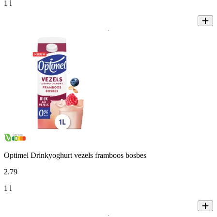
1 l
Optimel Drinkyoghurt vezels framboos bosbes
2
.
79
1 l