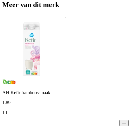
Meer van dit merk
AH Kefir framboossmaak
1
.
89
1 l