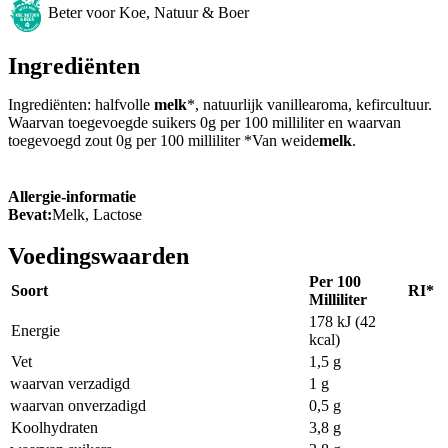
Beter voor Koe, Natuur & Boer
Ingrediënten
Ingrediënten: halfvolle
melk
*, natuurlijk vanillearoma, kefircultuur.
Waarvan toegevoegde suikers 0g per 100 milliliter en waarvan
toegevoegd zout 0g per 100 milliliter *Van weide
melk
.
Allergie-informatie
Bevat:
Melk, Lactose
Voedingswaarden
Per 100
Soort
RI*
Milliliter
178 kJ (42
Energie
kcal)
Vet
1,5 g
waarvan verzadigd
1 g
waarvan onverzadigd
0,5 g
Koolhydraten
3,8 g