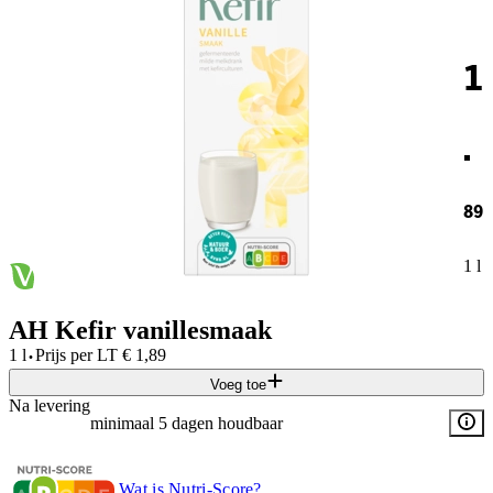
1
.
89
1 l
AH Kefir vanillesmaak
·
1 l
Prijs per
LT
€
1,89
Voeg toe
Na levering
minimaal 5 dagen houdbaar
Wat is Nutri-Score?