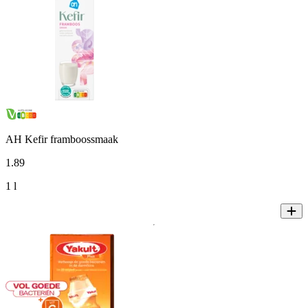
AH Kefir framboossmaak
1
.
89
1 l