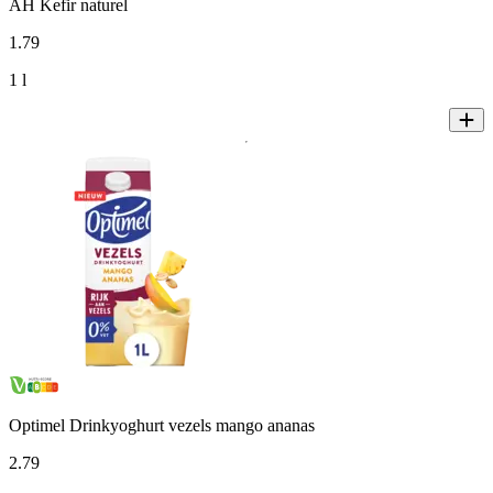
AH Kefir naturel
1
.
79
1 l
Optimel Drinkyoghurt vezels mango ananas
2
.
79