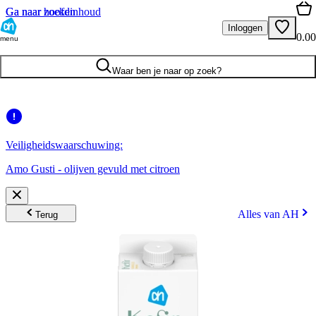
Ga naar hoofdinhoud
Ga naar zoeken
Inloggen
0.00
menu
Waar ben je naar op zoek?
Veiligheidswaarschuwing:
Amo Gusti - olijven gevuld met citroen
Alles van AH
Terug