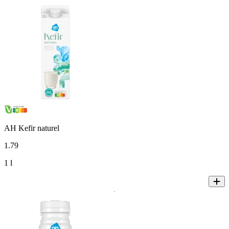
AH Kefir naturel
1
.
79
1 l