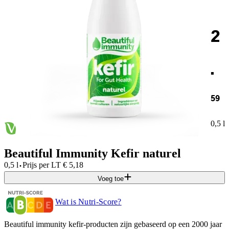
2
.
59
0,5 l
Beautiful Immunity Kefir naturel
·
0,5 l
Prijs per
LT
€
5,18
Voeg toe
Wat is Nutri-Score?
Beautiful immunity kefir-producten zijn gebaseerd op een 2000 jaar