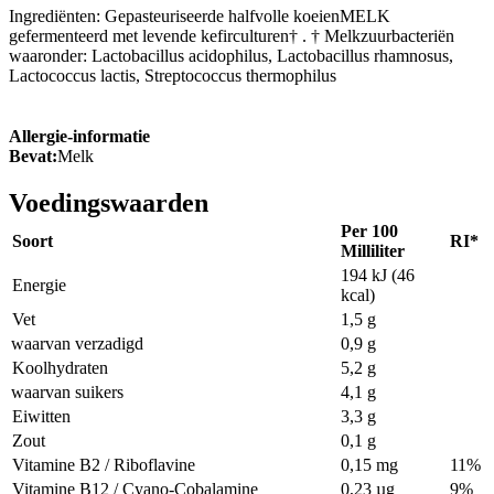
Ingrediënten: Gepasteuriseerde halfvolle koeienMELK
gefermenteerd met levende kefirculturen† . † Melkzuurbacteriën
waaronder: Lactobacillus acidophilus, Lactobacillus rhamnosus,
Lactococcus lactis, Streptococcus thermophilus
Allergie-informatie
Bevat:
Melk
Voedingswaarden
Per 100
Soort
RI*
Milliliter
194 kJ (46
Energie
kcal)
Vet
1,5 g
waarvan verzadigd
0,9 g
Koolhydraten
5,2 g
waarvan suikers
4,1 g
Eiwitten
3,3 g
Zout
0,1 g
Vitamine B2 / Riboflavine
0,15 mg
11%
Vitamine B12 / Cyano-Cobalamine
0,23 µg
9%