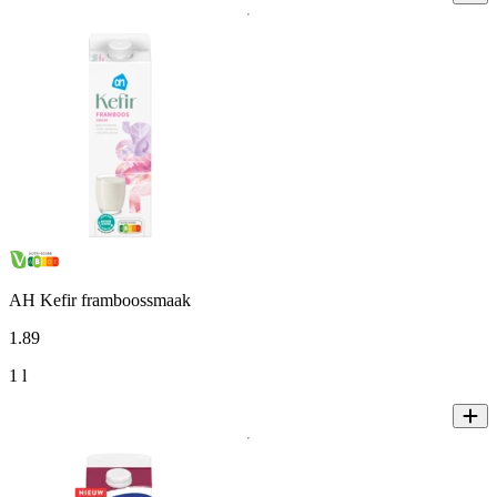
AH Kefir framboossmaak
1
.
89
1 l