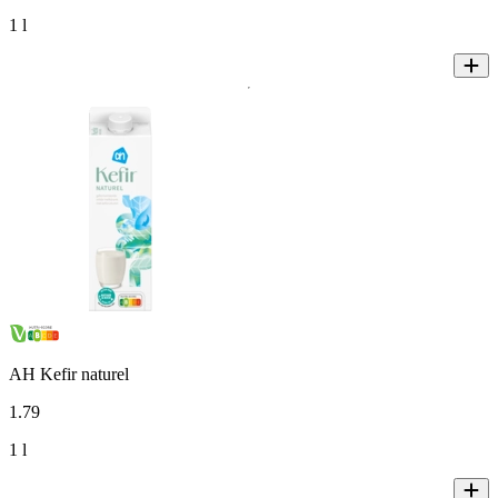
1 l
AH Kefir naturel
1
.
79
1 l