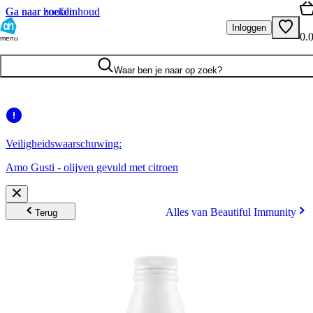
Ga naar hoofdinhoud
Ga naar zoeken
Inloggen
0.
menu
Waar ben je naar op zoek?
Veiligheidswaarschuwing:
Amo Gusti - olijven gevuld met citroen
Alles van Beautiful Immunity
Terug