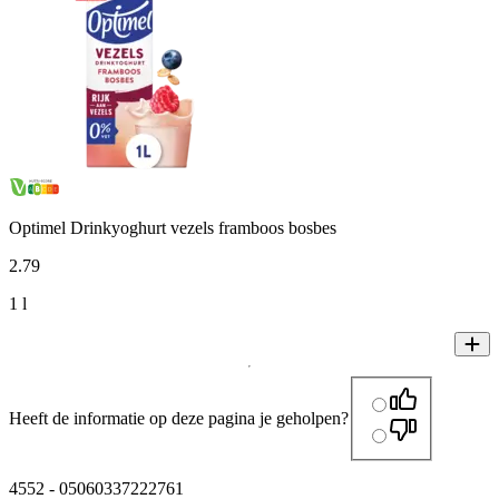
Optimel Drinkyoghurt vezels framboos bosbes
2
.
79
1 l
Heeft de informatie op deze pagina je geholpen?
4552
-
05060337222761