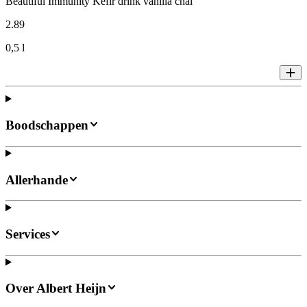
Beautiful Immunity Kefir drink vanilla chai
2
.
89
0,5 l
Boodschappen
Allerhande
Services
Over Albert Heijn