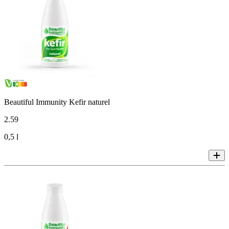
Beautiful Immunity Kefir naturel
2
.
59
0,5 l