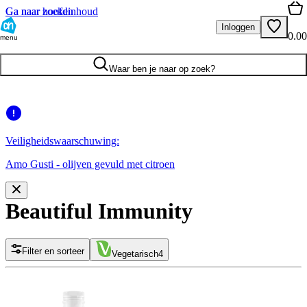
Ga naar hoofdinhoud
Ga naar zoeken
Inloggen
0.00
menu
Waar ben je naar op zoek?
Veiligheidswaarschuwing:
Amo Gusti - olijven gevuld met citroen
Beautiful Immunity
Filter en sorteer
Vegetarisch
4