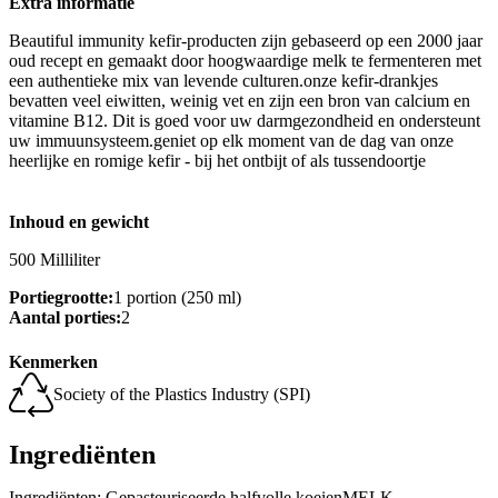
Extra informatie
Beautiful immunity kefir-producten zijn gebaseerd op een 2000 jaar
oud recept en gemaakt door hoogwaardige melk te fermenteren met
een authentieke mix van levende culturen.onze kefir-drankjes
bevatten veel eiwitten, weinig vet en zijn een bron van calcium en
vitamine B12. Dit is goed voor uw darmgezondheid en ondersteunt
uw immuunsysteem.geniet op elk moment van de dag van onze
heerlijke en romige kefir - bij het ontbijt of als tussendoortje
Inhoud en gewicht
500 Milliliter
Portiegrootte:
1 portion (250 ml)
Aantal porties:
2
Kenmerken
Society of the Plastics Industry (SPI)
Ingrediënten
Ingrediënten: Gepasteuriseerde halfvolle koeienMELK