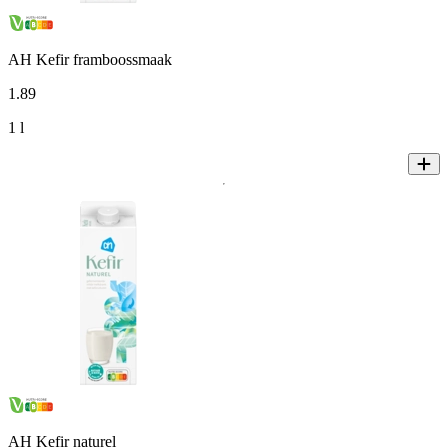
AH Kefir framboossmaak
1
.
89
1 l
AH Kefir naturel