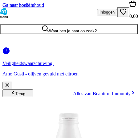
Ga naar hoofdinhoud
Ga naar zoeken
Inloggen
0.00
menu
Waar ben je naar op zoek?
Veiligheidswaarschuwing:
Amo Gusti - olijven gevuld met citroen
Alles van Beautiful Immunity
Terug