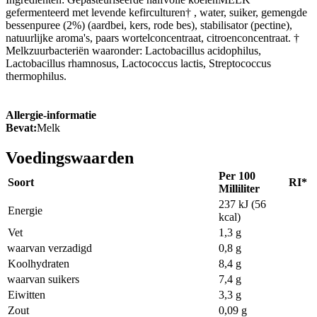
gefermenteerd met levende kefirculturen† , water, suiker, gemengde
bessenpuree (2%) (aardbei, kers, rode bes), stabilisator (pectine),
natuurlijke aroma's, paars wortelconcentraat, citroenconcentraat. †
Melkzuurbacteriën waaronder: Lactobacillus acidophilus,
Lactobacillus rhamnosus, Lactococcus lactis, Streptococcus
thermophilus.
Allergie-informatie
Bevat:
Melk
Voedingswaarden
Per 100
Soort
RI*
Milliliter
237 kJ (56
Energie
kcal)
Vet
1,3 g
waarvan verzadigd
0,8 g
Koolhydraten
8,4 g
waarvan suikers
7,4 g
Eiwitten
3,3 g
Zout
0,09 g