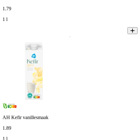
1
.
79
1 l
AH Kefir vanillesmaak
1
.
89
1 l