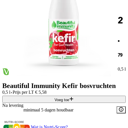
2
.
79
0,5 l
Beautiful Immunity Kefir bosvruchten
·
0,5 l
Prijs per
LT
€
5,58
Voeg toe
Na levering
minimaal 5 dagen houdbaar
Wat is Nutri-Score?