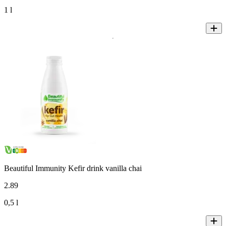
1 l
Beautiful Immunity Kefir drink vanilla chai
2
.
89
0,5 l