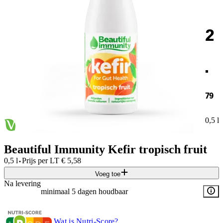
2
.
79
0,5 l
Beautiful Immunity Kefir tropisch fruit
·
0,5 l
Prijs per
LT
€
5,58
Voeg toe
Na levering
minimaal 5 dagen houdbaar
Wat is Nutri-Score?