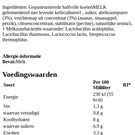
Ingrediënten: Gepasteuriseerde halfvolle koeienMELK
gefermenteerd met levende kefirculturen† , suiker, abrikozenpuree
(3%), vruchtensap uit concentraat (3%) (ananas, sinaasappel,
perzik), citroenconcentraat, stabilisator (pectine), natuurlijke aroma's.
† Melkzuurbacteriën waaronder: Lactobacillus acidophilus,
Lactobacillus rhamnosus, Lactococcus lactis, Streptococcus
thermophilus
Allergie-informatie
Bevat:
Melk
Voedingswaarden
Per 100
Soort
RI*
Milliliter
230 kJ (55
Energie
kcal)
Vet
1,3 g
waarvan verzadigd
0,8 g
Koolhydraten
8 g
waarvan suikers
6,9 g
Eiwitten
3,3 g