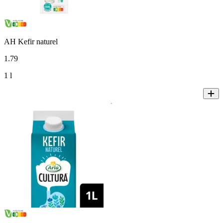
AH Kefir naturel
1
.
79
1 l