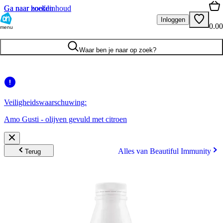
Ga naar hoofdinhoud
Ga naar zoeken
Inloggen
0.00
menu
Waar ben je naar op zoek?
Veiligheidswaarschuwing:
Amo Gusti - olijven gevuld met citroen
Alles van Beautiful Immunity
Terug