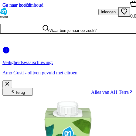
Ga naar hoofdinhoud
Ga naar zoeken
Inloggen
0.
menu
Waar ben je naar op zoek?
Veiligheidswaarschuwing:
Amo Gusti - olijven gevuld met citroen
Alles van AH Terra
Terug