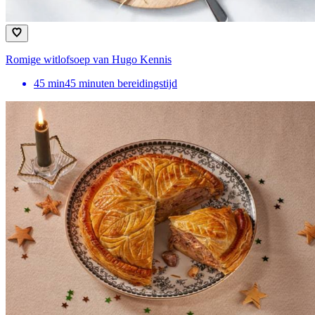
Romige witlofsoep van Hugo Kennis
45
min
45 minuten bereidingstijd