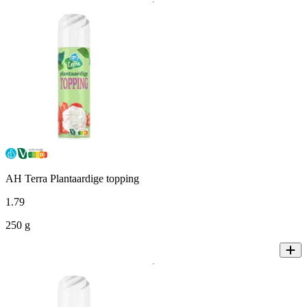
AH Terra Plantaardige topping
1
.
79
250 g