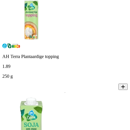
AH Terra Plantaardige topping
1
.
89
250 g