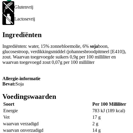
Glutenvrij
Lactosevrij
Ingrediënten
Ingrediënten: water, 15% zonnebloemolie, 6%
soja
boon,
glucosestroop, verdikkingsmiddel (johannesbroodpitmeel [E410]),
zout. Waarvan toegevoegde suikers 0,9g per 100 milliliter en
waarvan toegevoegd zout 0,07g per 100 milliliter
Allergie-informatie
Bevat:
Soja
Voedingswaarden
Soort
Per 100 Milliliter
Energie
783 kJ (189 kcal)
Vet
17 g
waarvan verzadigd
2 g
waarvan onverzadigd
14 g