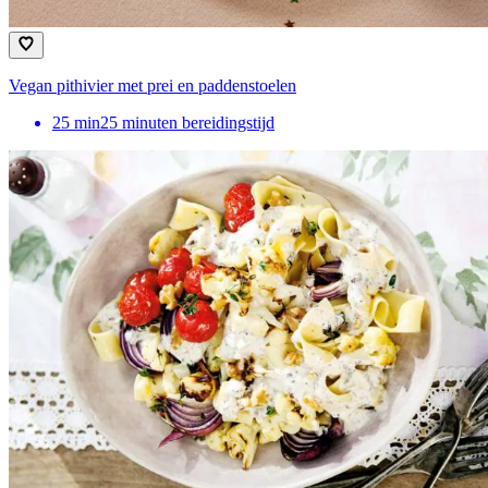
Vegan pithivier met prei en paddenstoelen
25
min
25 minuten bereidingstijd