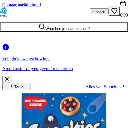
Ga naar hoofdinhoud
Ga naar zoeken
Inloggen
0.00
menu
Waar ben je naar op zoek?
Veiligheidswaarschuwing:
Amo Gusti - olijven gevuld met citroen
Alles van Smoeltjes
Terug