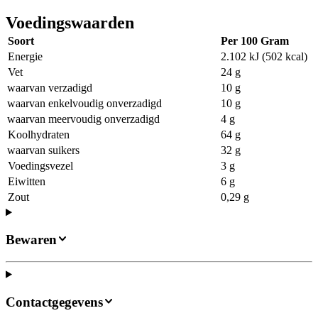
Voedingswaarden
Soort
Per 100 Gram
Energie
2.102 kJ (502 kcal)
Vet
24 g
waarvan verzadigd
10 g
waarvan enkelvoudig onverzadigd
10 g
waarvan meervoudig onverzadigd
4 g
Koolhydraten
64 g
waarvan suikers
32 g
Voedingsvezel
3 g
Eiwitten
6 g
Zout
0,29 g
Bewaren
Contactgegevens