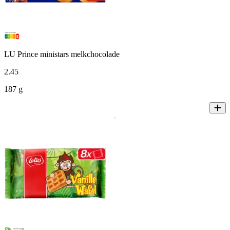
LU Prince ministars melkchocolade
2
.
45
187 g