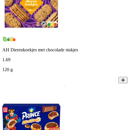
AH Dierenkoekjes met chocolade stukjes
1
.
69
120 g