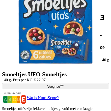
3
.
09
140 g
Smoeltjes UFO Smoeltjes
·
140 g
Prijs per
KG
€
22,07
Voeg toe
Wat is Nutri-Score?
Smoeltjes ufo's zijn lekkere koekjes gevuld met een laagje