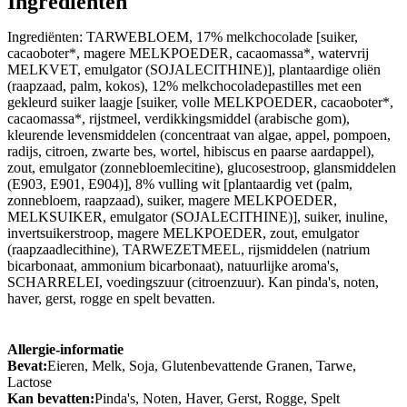
Ingrediënten
Ingrediënten: TARWEBLOEM, 17% melkchocolade [suiker,
cacaoboter*, magere MELKPOEDER, cacaomassa*, watervrij
MELKVET, emulgator (SOJALECITHINE)], plantaardige oliën
(raapzaad, palm, kokos), 12% melkchocoladepastilles met een
gekleurd suiker laagje [suiker, volle MELKPOEDER, cacaoboter*,
cacaomassa*, rijstmeel, verdikkingsmiddel (arabische gom),
kleurende levensmiddelen (concentraat van algae, appel, pompoen,
radijs, citroen, zwarte bes, wortel, hibiscus en paarse aardappel),
zout, emulgator (zonnebloemlecitine), glucosestroop, glansmiddelen
(E903, E901, E904)], 8% vulling wit [plantaardig vet (palm,
zonnebloem, raapzaad), suiker, magere MELKPOEDER,
MELKSUIKER, emulgator (SOJALECITHINE)], suiker, inuline,
invertsuikerstroop, magere MELKPOEDER, zout, emulgator
(raapzaadlecithine), TARWEZETMEEL, rijsmiddelen (natrium
bicarbonaat, ammonium bicarbonaat), natuurlijke aroma's,
SCHARRELEI, voedingszuur (citroenzuur). Kan pinda's, noten,
haver, gerst, rogge en spelt bevatten.
Allergie-informatie
Bevat:
Eieren, Melk, Soja, Glutenbevattende Granen, Tarwe,
Lactose
Kan bevatten:
Pinda's, Noten, Haver, Gerst, Rogge, Spelt