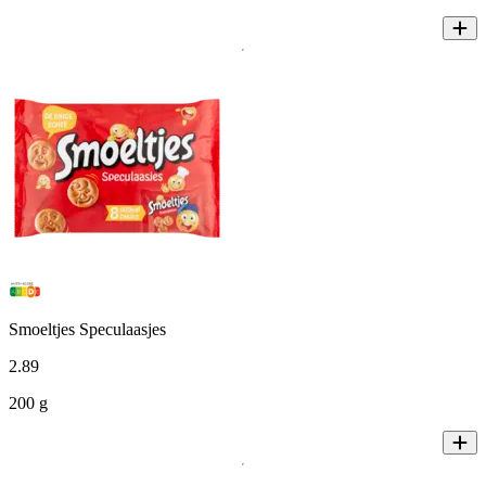
Smoeltjes Speculaasjes
2
.
89
200 g