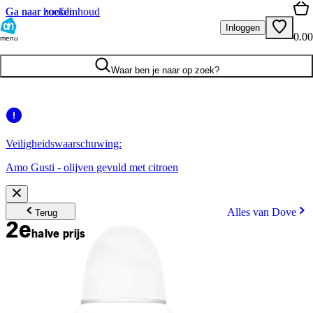
Ga naar hoofdinhoud
Ga naar zoeken
Inloggen
0.00
menu
Waar ben je naar op zoek?
Veiligheidswaarschuwing:
Amo Gusti - olijven gevuld met citroen
Alles van Dove
Terug
2e
halve prijs