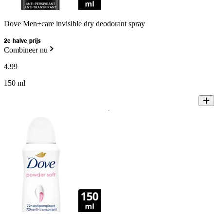
Dove Men+care invisible dry deodorant spray
2e halve prijs
Combineer nu
4
.
99
150 ml