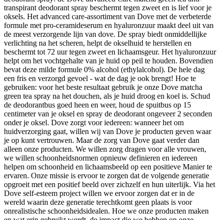
transpirant deodorant spray beschermt tegen zweet en is lief voor je
oksels. Het advanced care-assortiment van Dove met de verbeterde
formule met pro-ceramideserum en hyaluronzuur maakt deel uit van
de meest verzorgende lijn van dove. De spray biedt onmiddellijke
verlichting na het scheren, helpt de okselhuid te herstellen en
beschermt tot 72 uur tegen zweet en lichaamsgeur. Het hyaluronzuur
helpt om het vochtgehalte van je huid op peil te houden. Bovendien
bevat deze milde formule 0% alcohol (ethylalcohol). De hele dag
een fris en verzorgd gevoel - wat de dag je ook brengt! Hoe te
gebruiken: voor het beste resultaat gebruik je onze Dove matcha
green tea spray na het douchen, als je huid droog en koel is. Schud
de deodorantbus goed heen en weer, houd de spuitbus op 15
centimeter van je oksel en spray de deodorant ongeveer 2 seconden
onder je oksel. Dove zorgt voor iedereen: wanneer het om
huidverzorging gaat, willen wij van Dove je producten geven waar
je op kunt vertrouwen. Maar de zorg van Dove gaat verder dan
alleen onze producten. We willen zorg dragen voor alle vrouwen,
we willen schoonheidsnormen opnieuw definieren en iedereen
helpen om schoonheid en lichaamsbeeld op een positieve Manier te
ervaren. Onze missie is ervoor te zorgen dat de volgende generatie
opgroeit met een positief beeld over zichzelf en hun uiterlijk. Via het
Dove self-esteem project willen we ervoor zorgen dat er in de
wereld waarin deze generatie terechtkomt geen plaats is voor
onrealistische schoonheidsidealen. Hoe we onze producten maken
en wat erin gebruikt wordt, de impact die we hebben op onze