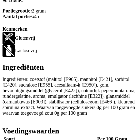
98 Gram
Portiegrootte:
2 gram
Aantal porties:
45
Kenmerken
Glutenvrij
Lactosevrij
Ingrediënten
Ingrediënten: zoetstof (maltitol [E965], mannitol [E421], sorbitol
[E420], sucralose [E955], acesulfaam-k [E950]), gom,
bevochtigingsmiddel (glycerol [E422]), natuurlijk pepermuntaroma,
rundergelatine, aroma, emulgator (lecithine [E322]), glansmiddel
(carnaubawas [E903]), stabilisator (cellulosegom [E466]), kleurend
spirulina-extract. Waarvan toegevoegde suikers 0g per 100 gram en
waarvan toegevoegd zout 0g per 100 gram
Voedingswaarden
Soort
Per 100 Gram