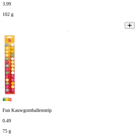
3
.
99
102 g
Fun Kauwgomballenstrip
0
.
49
75 g