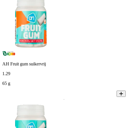
AH Fruit gum suikervrij
1
.
29
65 g