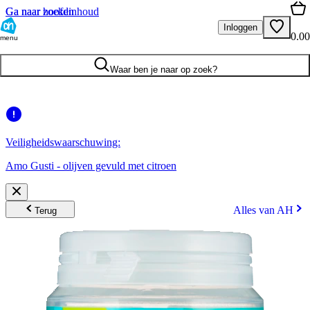
Ga naar hoofdinhoud
Ga naar zoeken
Inloggen
0.00
menu
Waar ben je naar op zoek?
Veiligheidswaarschuwing:
Amo Gusti - olijven gevuld met citroen
Alles van AH
Terug