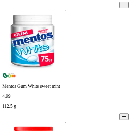
Mentos Gum White sweet mint
4
.
99
112.5 g