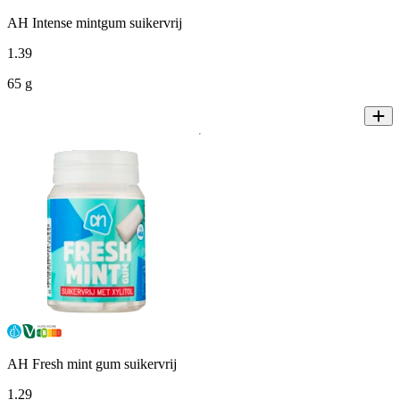
AH Intense mintgum suikervrij
1
.
39
65 g
AH Fresh mint gum suikervrij
1
.
29