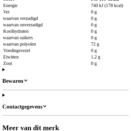
Energie
740 kJ (178 kcal)
Vet
0 g
waarvan verzadigd
0 g
waarvan onverzadigd
0 g
Koolhydraten
0 g
waarvan suikers
0 g
waarvan polyolen
72 g
Voedingsvezel
0 g
Eiwitten
1,2 g
Zout
0 g
Bewaren
Contactgegevens
Meer van dit merk