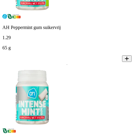
AH Peppermint gum suikervrij
1
.
29
65 g