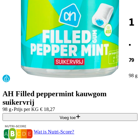
1
.
79
98 g
AH Filled peppermint kauwgom
suikervrij
·
98 g
Prijs per
KG
€
18,27
Voeg toe
Wat is Nutri-Score?