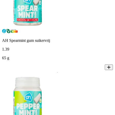
AH Spearmint gum suikervrij
1
.
39
65 g