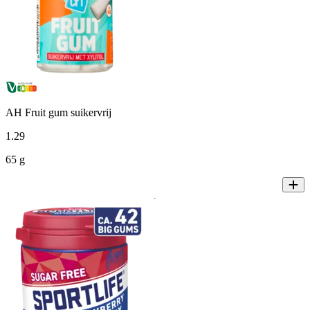
AH Fruit gum suikervrij
1
.
29
65 g