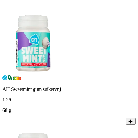
AH Sweetmint gum suikervrij
1
.
29
68 g