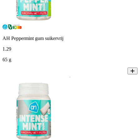
AH Peppermint gum suikervrij
1
.
29
65 g