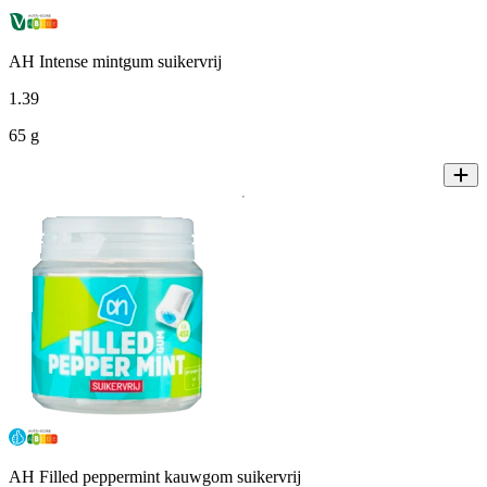
AH Intense mintgum suikervrij
1
.
39
65 g
AH Filled peppermint kauwgom suikervrij