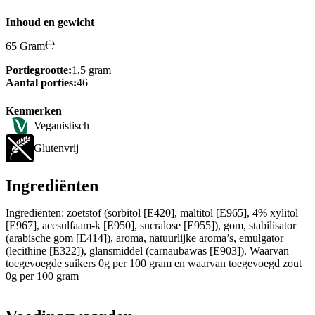
Inhoud en gewicht
65 Gram
Portiegrootte:
1,5 gram
Aantal porties:
46
Kenmerken
Veganistisch
Glutenvrij
Ingrediënten
Ingrediënten: zoetstof (sorbitol [E420], maltitol [E965], 4% xylitol
[E967], acesulfaam-k [E950], sucralose [E955]), gom, stabilisator
(arabische gom [E414]), aroma, natuurlijke aroma’s, emulgator
(lecithine [E322]), glansmiddel (carnaubawas [E903]). Waarvan
toegevoegde suikers 0g per 100 gram en waarvan toegevoegd zout
0g per 100 gram