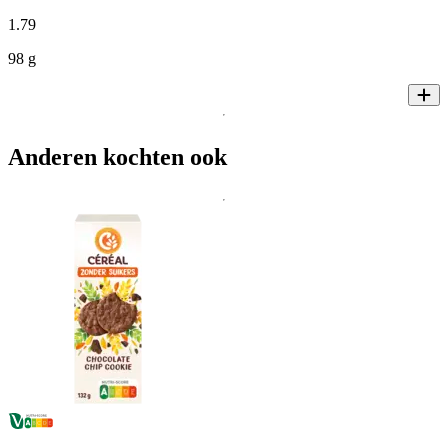
1
.
79
98 g
Anderen kochten ook