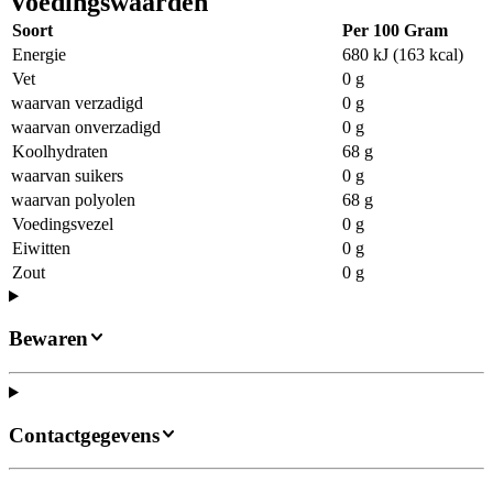
Voedingswaarden
Soort
Per 100 Gram
Energie
680 kJ (163 kcal)
Vet
0 g
waarvan verzadigd
0 g
waarvan onverzadigd
0 g
Koolhydraten
68 g
waarvan suikers
0 g
waarvan polyolen
68 g
Voedingsvezel
0 g
Eiwitten
0 g
Zout
0 g
Bewaren
Contactgegevens