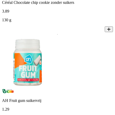
Céréal Chocolate chip cookie zonder suikers
3
.
89
130 g
AH Fruit gum suikervrij
1
.
29