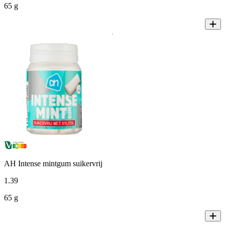
65 g
AH Intense mintgum suikervrij
1
.
39
65 g