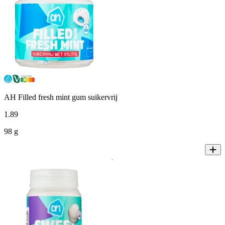
AH Filled fresh mint gum suikervrij
1
.
89
98 g