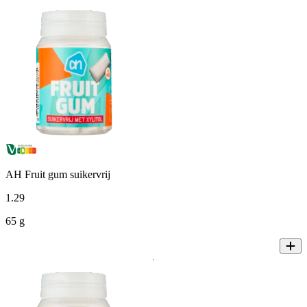
AH Fruit gum suikervrij
1
.
29
65 g