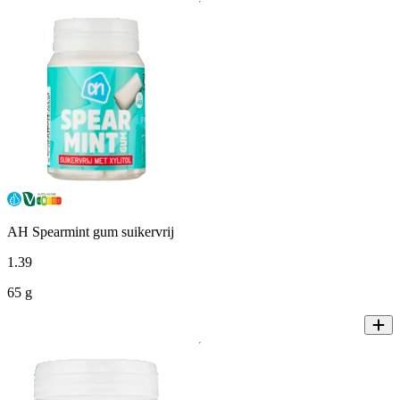
AH Spearmint gum suikervrij
1
.
39
65 g