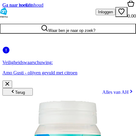
Ga naar hoofdinhoud
Ga naar zoeken
Inloggen
0.00
menu
Waar ben je naar op zoek?
Veiligheidswaarschuwing:
Amo Gusti - olijven gevuld met citroen
Alles van AH
Terug