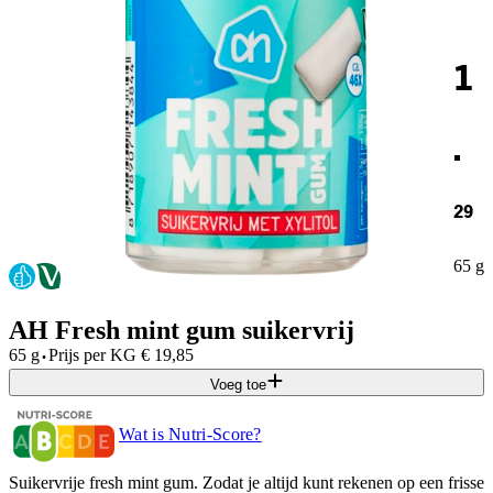
1
.
29
65 g
AH Fresh mint gum suikervrij
·
65 g
Prijs per
KG
€
19,85
Voeg toe
Wat is Nutri-Score?
Suikervrije fresh mint gum. Zodat je altijd kunt rekenen op een frisse