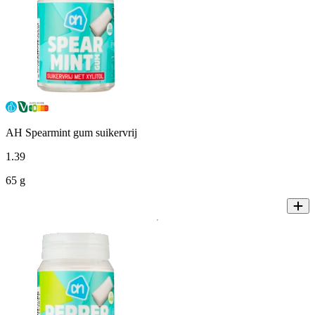
AH Spearmint gum suikervrij
1
.
39
65 g