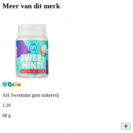
Meer van dit merk
AH Sweetmint gum suikervrij
1
.
29
68 g