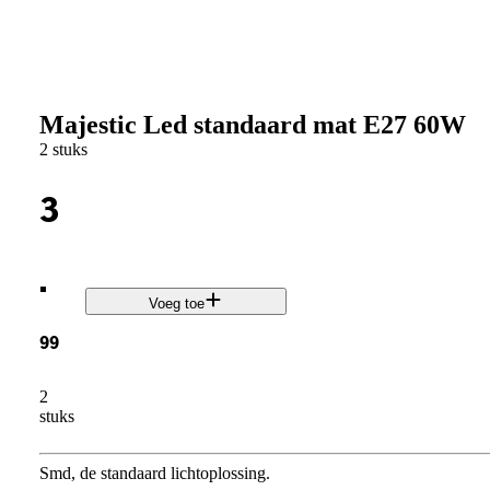
Majestic Led standaard mat E27 60W
2 stuks
3
.
Voeg toe
99
2
stuks
Smd, de standaard lichtoplossing.