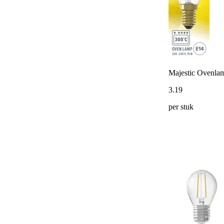
Majestic Ovenl
3
.
19
per stuk