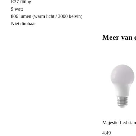
E27 fitting
9 watt
806 lumen (warm licht / 3000 kelvin)
Niet dimbaar
Meer van 
Majestic Led st
4
.
49