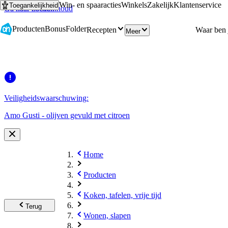
Win- en spaaracties
Winkels
Zakelijk
Klantenservice
Toegankelijkheid
Ga naar hoofdinhoud
Ga naar zoeken
Producten
Bonus
Folder
Recepten
Meer
Veiligheidswaarschuwing:
Amo Gusti - olijven gevuld met citroen
Home
Producten
Koken, tafelen, vrije tijd
Terug
Wonen, slapen