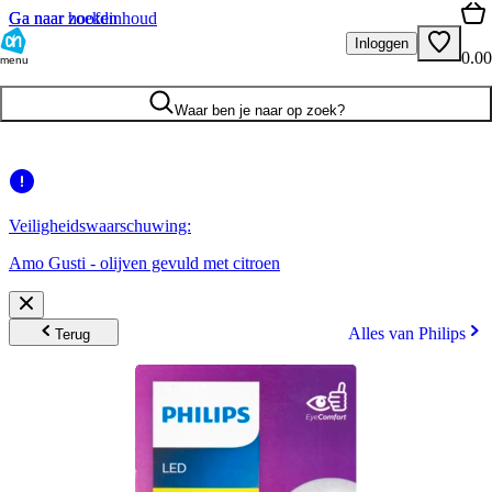
Ga naar hoofdinhoud
Ga naar zoeken
Inloggen
0.00
menu
Waar ben je naar op zoek?
Veiligheidswaarschuwing:
Amo Gusti - olijven gevuld met citroen
Alles van Philips
Terug