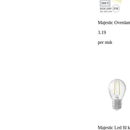
Majestic Ovenl
3
.
19
per stuk
Majestic Led fil