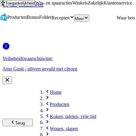
Win- en spaaracties
Winkels
Zakelijk
Klantenservice
Toegankelijkheid
Ga naar hoofdinhoud
Ga naar zoeken
Producten
Bonus
Folder
Recepten
Meer
Veiligheidswaarschuwing:
Amo Gusti - olijven gevuld met citroen
Home
Producten
Koken, tafelen, vrije tijd
Terug
Wonen, slapen