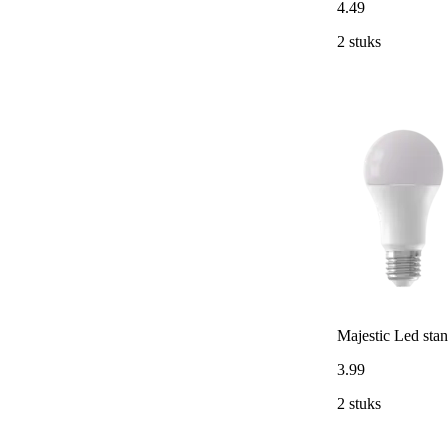
4
.
49
2 stuks
Majestic Led st
3
.
99
2 stuks