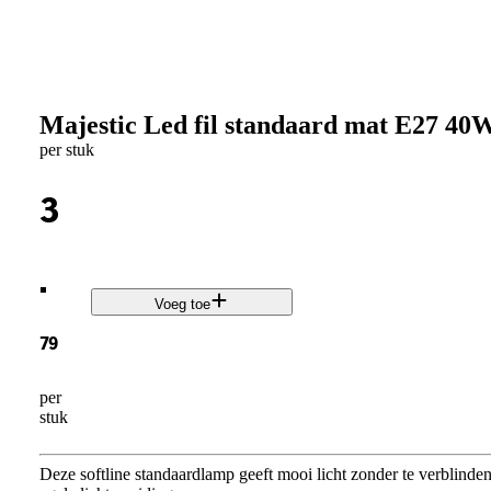
Majestic Led fil standaard mat E27 40
per stuk
3
.
Voeg toe
79
per
stuk
Deze softline standaardlamp geeft mooi licht zonder te verblind