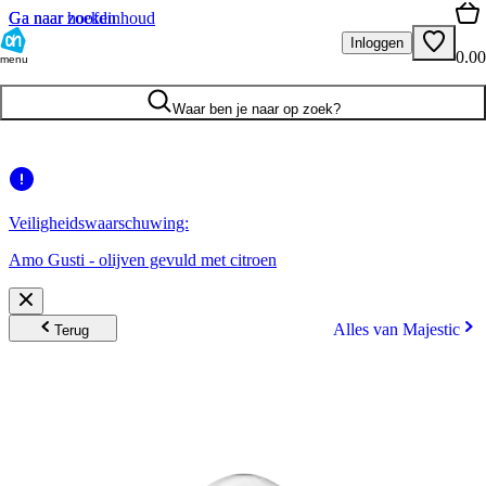
Ga naar hoofdinhoud
Ga naar zoeken
Inloggen
0.00
menu
Waar ben je naar op zoek?
Veiligheidswaarschuwing:
Amo Gusti - olijven gevuld met citroen
Alles van Majestic
Terug