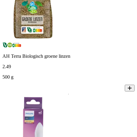
AH Terra Biologisch groene linzen
2
.
49
500 g