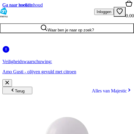
Ga naar hoofdinhoud
Ga naar zoeken
Inloggen
0.00
menu
Waar ben je naar op zoek?
Veiligheidswaarschuwing:
Amo Gusti - olijven gevuld met citroen
Alles van Majestic
Terug