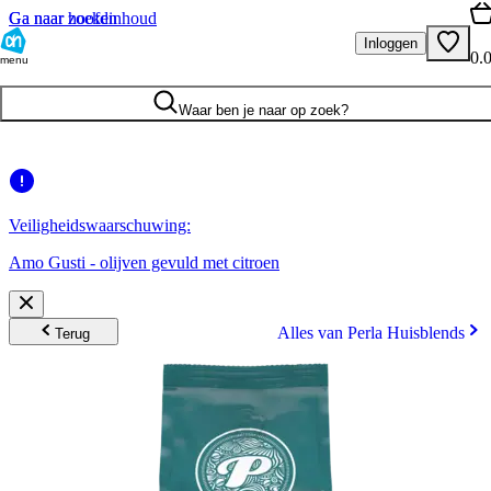
Ga naar hoofdinhoud
Ga naar zoeken
Inloggen
0.
menu
Waar ben je naar op zoek?
Veiligheidswaarschuwing:
Amo Gusti - olijven gevuld met citroen
Alles van Perla Huisblends
Terug