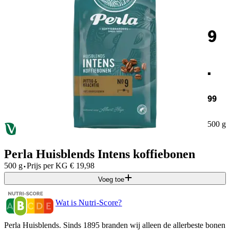
9
.
99
500 g
Perla Huisblends Intens koffiebonen
·
500 g
Prijs per
KG
€
19,98
Voeg toe
Wat is Nutri-Score?
Perla Huisblends. Sinds 1895 branden wij alleen de allerbeste bonen