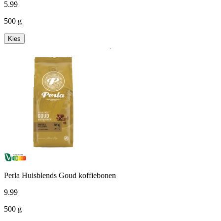
5
.
99
500 g
Kies
Perla Huisblends Goud koffiebonen
9
.
99
500 g