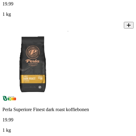
19
.
99
1 kg
Perla Superiore Finest dark roast koffiebonen
19
.
99
1 kg