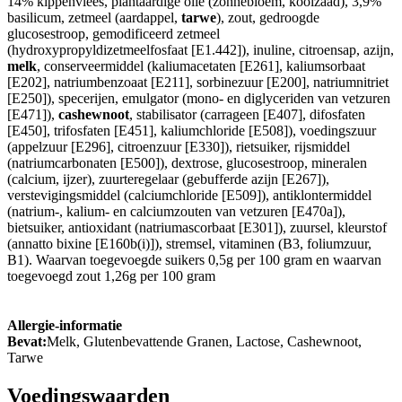
14% kippenvlees, plantaardige olie (zonnebloem, koolzaad), 3,9%
basilicum, zetmeel (aardappel,
tarwe
), zout, gedroogde
glucosestroop, gemodificeerd zetmeel
(hydroxypropyldizetmeelfosfaat [E1.442]), inuline, citroensap, azijn,
melk
, conserveermiddel (kaliumacetaten [E261], kaliumsorbaat
[E202], natriumbenzoaat [E211], sorbinezuur [E200], natriumnitriet
[E250]), specerijen, emulgator (mono- en diglyceriden van vetzuren
[E471]),
cashewnoot
, stabilisator (carrageen [E407], difosfaten
[E450], trifosfaten [E451], kaliumchloride [E508]), voedingszuur
(appelzuur [E296], citroenzuur [E330]), rietsuiker, rijsmiddel
(natriumcarbonaten [E500]), dextrose, glucosestroop, mineralen
(calcium, ijzer), zuurteregelaar (gebufferde azijn [E267]),
verstevigingsmiddel (calciumchloride [E509]), antiklontermiddel
(natrium-, kalium- en calciumzouten van vetzuren [E470a]),
bietsuiker, antioxidant (natriumascorbaat [E301]), zuursel, kleurstof
(annatto bixine [E160b(i)]), stremsel, vitaminen (B3, foliumzuur,
B1). Waarvan toegevoegde suikers 0,5g per 100 gram en waarvan
toegevoegd zout 1,26g per 100 gram
Allergie-informatie
Bevat:
Melk, Glutenbevattende Granen, Lactose, Cashewnoot,
Tarwe
Voedingswaarden