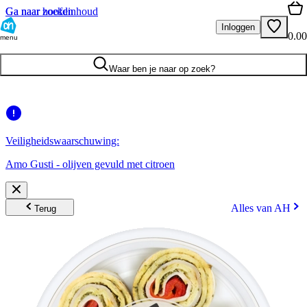
Ga naar hoofdinhoud
Ga naar zoeken
Inloggen
0.00
menu
Waar ben je naar op zoek?
Veiligheidswaarschuwing:
Amo Gusti - olijven gevuld met citroen
Alles van AH
Terug