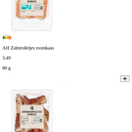
AH Zalmrolletjes roomkaas
3
.
49
80 g