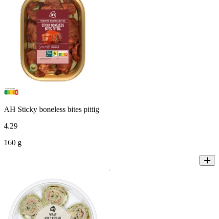
AH Sticky boneless bites pittig
4
.
29
160 g