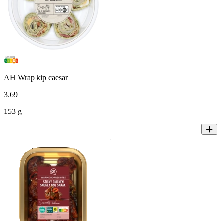
AH Wrap kip caesar
3
.
69
153 g