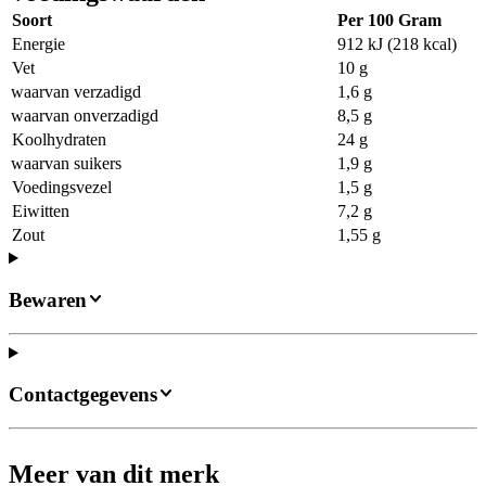
Soort
Per 100 Gram
Energie
912 kJ (218 kcal)
Vet
10 g
waarvan verzadigd
1,6 g
waarvan onverzadigd
8,5 g
Koolhydraten
24 g
waarvan suikers
1,9 g
Voedingsvezel
1,5 g
Eiwitten
7,2 g
Zout
1,55 g
Bewaren
Contactgegevens
Meer van dit merk