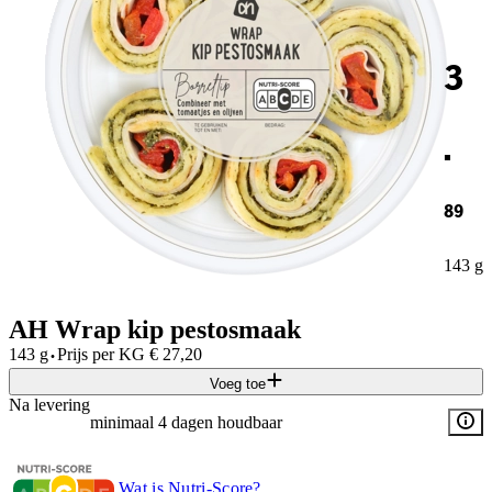
3
.
89
143 g
AH Wrap kip pestosmaak
·
143 g
Prijs per
KG
€
27,20
Voeg toe
Na levering
minimaal 4 dagen houdbaar
Wat is Nutri-Score?