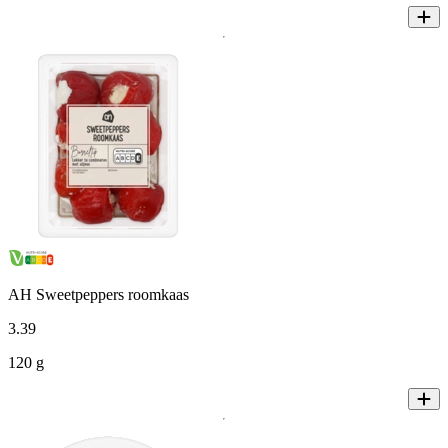
AH Sweetpeppers roomkaas
3
.
39
120 g