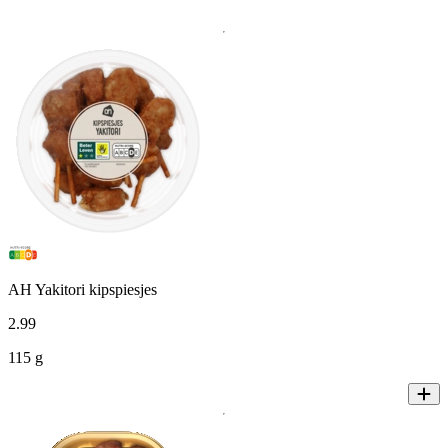
AH Yakitori kipspiesjes
2
.
99
115 g