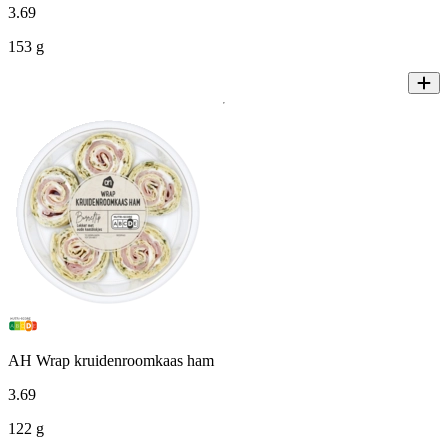
3
.
69
153 g
AH Wrap kruidenroomkaas ham
3
.
69
122 g