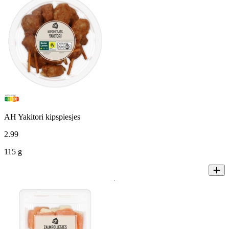
AH Yakitori kipspiesjes
2
.
99
115 g