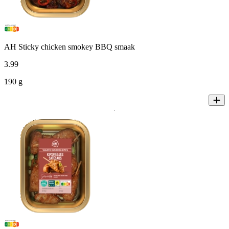
AH Sticky chicken smokey BBQ smaak
3
.
99
190 g