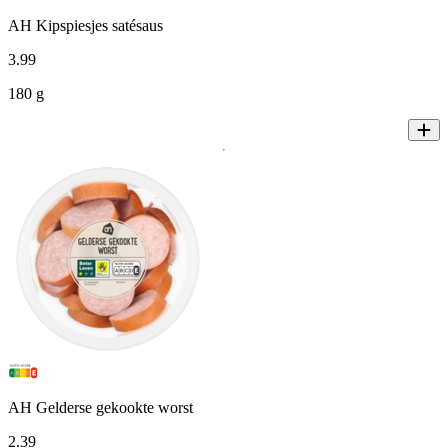
AH Kipspiesjes satésaus
3
.
99
180 g
AH Gelderse gekookte worst
2
.
39