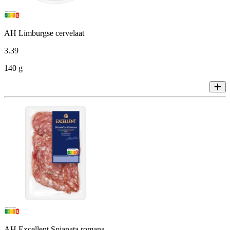
AH Limburgse cervelaat
3
.
39
140 g
AH Excellent Spianata romana