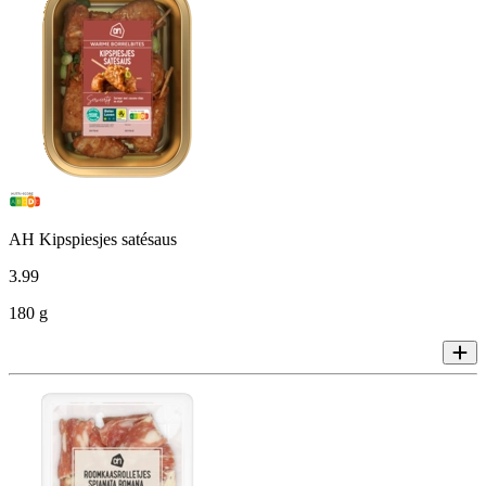
AH Kipspiesjes satésaus
3
.
99
180 g