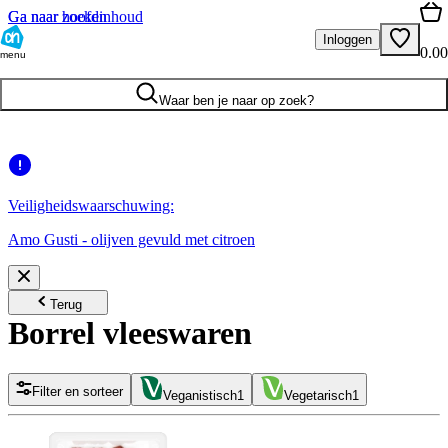
Ga naar hoofdinhoud
Ga naar zoeken
Inloggen
0.00
menu
Waar ben je naar op zoek?
Veiligheidswaarschuwing:
Amo Gusti - olijven gevuld met citroen
Terug
Borrel vleeswaren
Filter en sorteer
Veganistisch
1
Vegetarisch
1