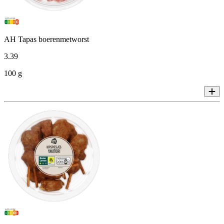
AH Tapas boerenmetworst
3
.
39
100 g