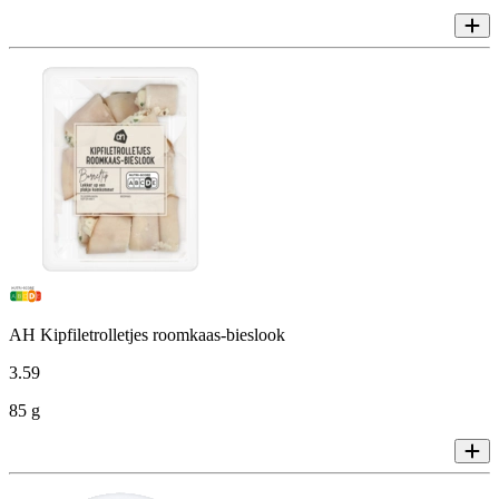
AH Kipfiletrolletjes roomkaas-bieslook
3
.
59
85 g