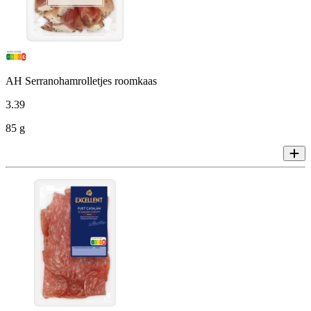
AH Serranohamrolletjes roomkaas
3
.
39
85 g