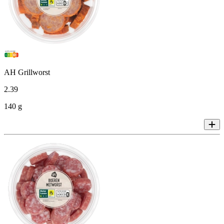
AH Grillworst
2
.
39
140 g