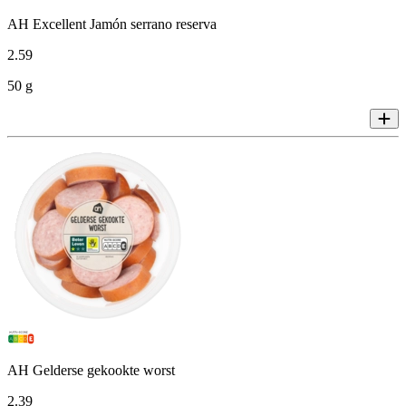
AH Excellent Jamón serrano reserva
2
.
59
50 g
AH Gelderse gekookte worst
2
.
39