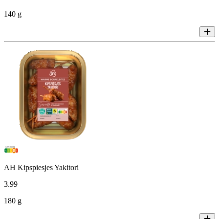
140 g
AH Kipspiesjes Yakitori
3
.
99
180 g