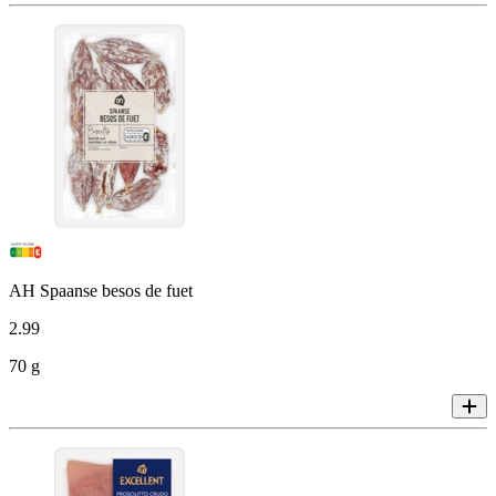
AH Spaanse besos de fuet
2
.
99
70 g