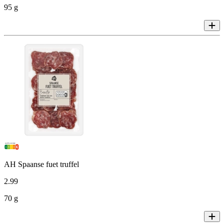
95 g
AH Spaanse fuet truffel
2
.
99
70 g