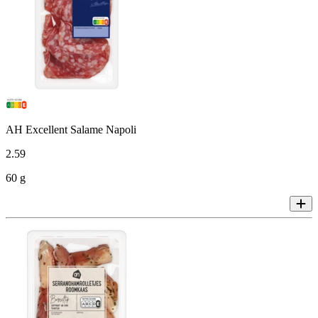
AH Excellent Salame Napoli
2
.
59
60 g