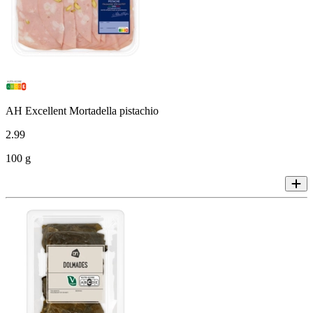
AH Excellent Mortadella pistachio
2
.
99
100 g