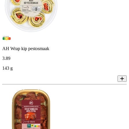
AH Wrap kip pestosmaak
3
.
89
143 g