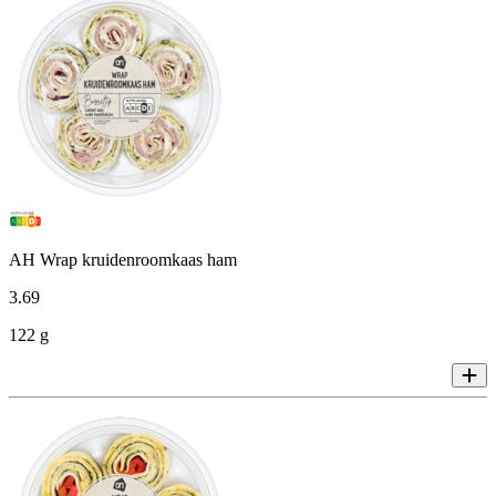
AH Wrap kruidenroomkaas ham
3
.
69
122 g