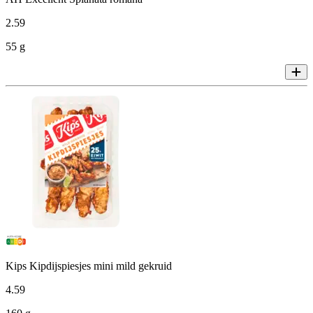
2
.
59
55 g
Kips Kipdijspiesjes mini mild gekruid
4
.
59