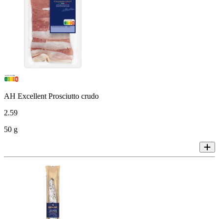
AH Excellent Prosciutto crudo
2
.
59
50 g