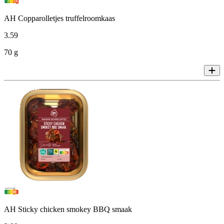
AH Copparolletjes truffelroomkaas
3
.
59
70 g
AH Sticky chicken smokey BBQ smaak