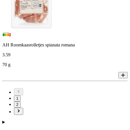
AH Roomkaasrolletjes spianata romana
3
.
59
70 g
1
2