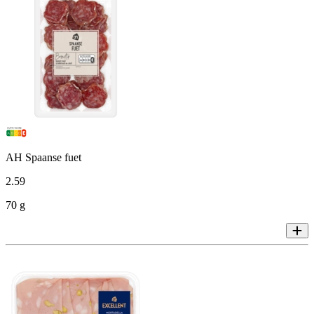
AH Spaanse fuet
2
.
59
70 g