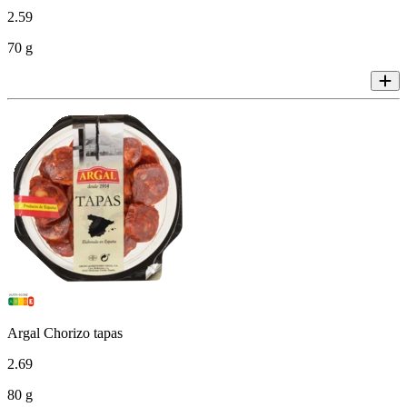
2
.
59
70 g
Argal Chorizo tapas
2
.
69
80 g