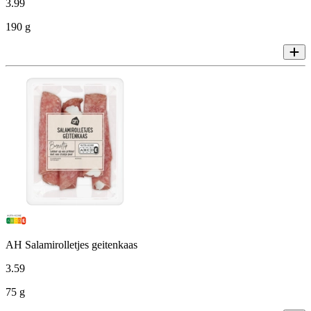
3
.
99
190 g
AH Salamirolletjes geitenkaas
3
.
59
75 g