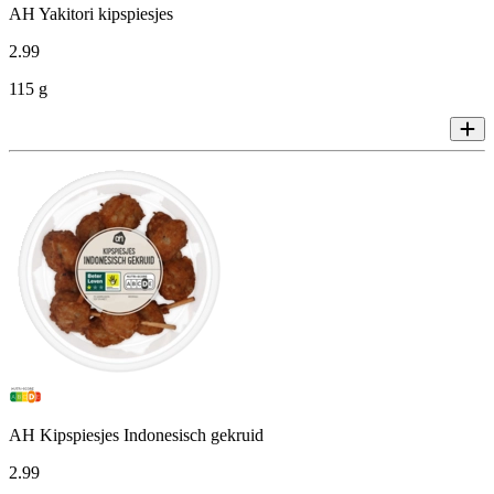
AH Yakitori kipspiesjes
2
.
99
115 g
AH Kipspiesjes Indonesisch gekruid
2
.
99