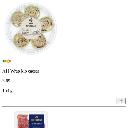
AH Wrap kip caesar
3
.
69
153 g