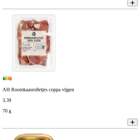
AH Roomkaasrolletjes coppa vijgen
3
.
39
70 g