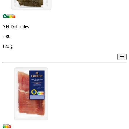
AH Dolmades
2
.
89
120 g