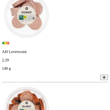
AH Leverworst
2
.
29
140 g