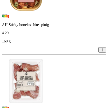
AH Sticky boneless bites pittig
4
.
29
160 g