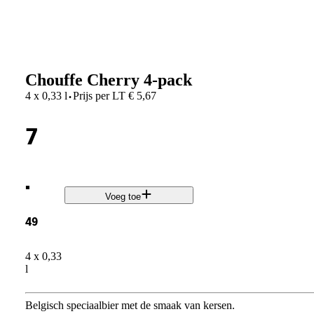
Chouffe Cherry 4-pack
·
4 x 0,33 l
Prijs per
LT
€
5,67
7
.
Voeg toe
49
4 x 0,33
l
Belgisch speciaalbier met de smaak van kersen.