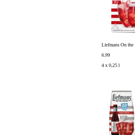
Liefmans On the 
6
.
99
4 x 0,25 l