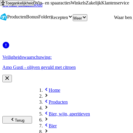
Win- en spaaracties
Winkels
Zakelijk
Klantenservice
Toegankelijkheid
Ga naar hoofdinhoud
Ga naar zoeken
Producten
Bonus
Folder
Recepten
Meer
Veiligheidswaarschuwing:
Amo Gusti - olijven gevuld met citroen
Home
Producten
Bier, wijn, aperitieven
Terug
Bier