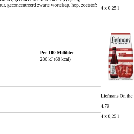
uur, geconcentreerd zwarte wortelsap, hop, zoetstof:
4 x 0,25 l
Per 100 Milliliter
286 kJ (68 kcal)
Liefmans On the 
4
.
79
4 x 0,25 l