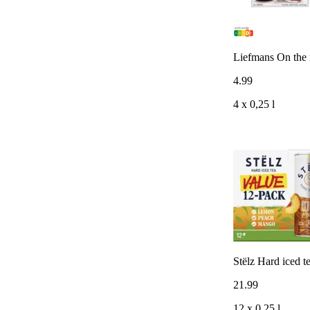
Liefmans On the 
4
.
99
4 x 0,25 l
Stëlz Hard iced t
21
.
99
12 x 0,25 l