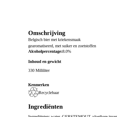
Omschrijving
Belgisch bier met kriekensmaak
gearomatiseerd, met suiker en zoetstoffen
Alcoholpercentage:
8.0%
Inhoud en gewicht
330 Milliliter
Kenmerken
Recyclebaar
Ingrediënten
Ingrediënten: water, GERSTEMOUT, vloeibare inverts