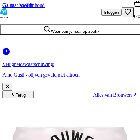
Ga naar hoofdinhoud
Ga naar zoeken
Inloggen
0.
menu
Waar ben je naar op zoek?
Veiligheidswaarschuwing:
Amo Gusti - olijven gevuld met citroen
Alles van Brouwers
Terug