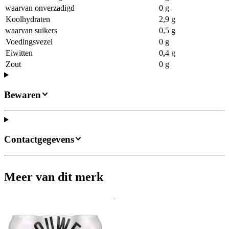
waarvan onverzadigd
0 g
Koolhydraten
2,9 g
waarvan suikers
0,5 g
Voedingsvezel
0 g
Eiwitten
0,4 g
Zout
0 g
Bewaren
Contactgegevens
Meer van dit merk