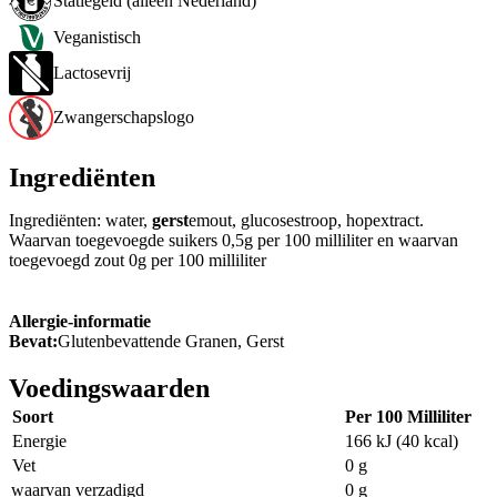
Statiegeld (alleen Nederland)
Veganistisch
Lactosevrij
Zwangerschapslogo
Ingrediënten
Ingrediënten: water,
gerst
emout, glucosestroop, hopextract.
Waarvan toegevoegde suikers 0,5g per 100 milliliter en waarvan
toegevoegd zout 0g per 100 milliliter
Allergie-informatie
Bevat:
Glutenbevattende Granen, Gerst
Voedingswaarden
Soort
Per 100 Milliliter
Energie
166 kJ (40 kcal)
Vet
0 g
waarvan verzadigd
0 g