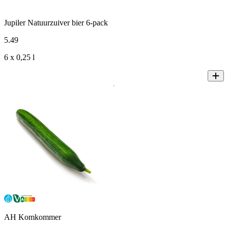
Jupiler Natuurzuiver bier 6-pack
5
.
49
6 x 0,25 l
AH Komkommer