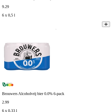
9
.
29
6 x 0,5 l
Brouwers Alcoholvrij bier 0.0% 6-pack
2
.
99
6 x 0,33 l