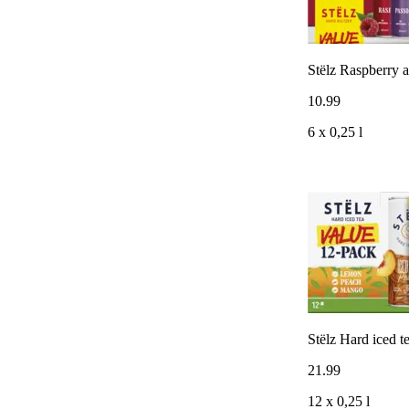
Stëlz Raspberry 
10
.
99
6 x 0,25 l
Stëlz Hard iced t
21
.
99
12 x 0,25 l