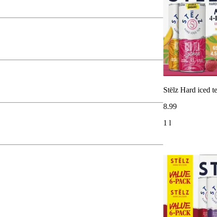
Stëlz Hard iced 
8
.
99
1 l