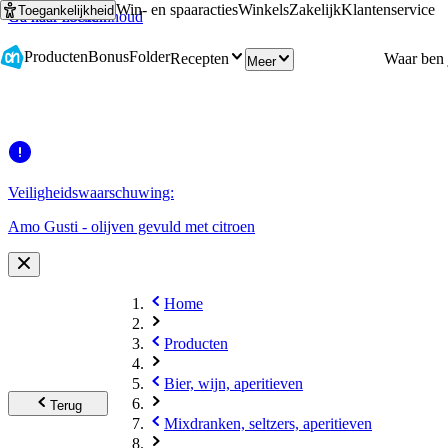
Win- en spaaracties
Winkels
Zakelijk
Klantenservice
Toegankelijkheid
Ga naar hoofdinhoud
Ga naar zoeken
Producten
Bonus
Folder
Recepten
Meer
Veiligheidswaarschuwing:
Amo Gusti - olijven gevuld met citroen
Home
Producten
Bier, wijn, aperitieven
Terug
Mixdranken, seltzers, aperitieven