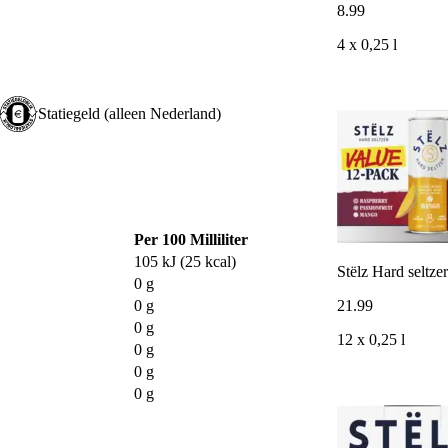
8
.
99
4 x 0,25 l
Statiegeld (alleen Nederland)
Per 100 Milliliter
105 kJ (25 kcal)
Stëlz Hard seltze
0 g
21
.
99
0 g
0 g
12 x 0,25 l
0 g
0 g
0 g