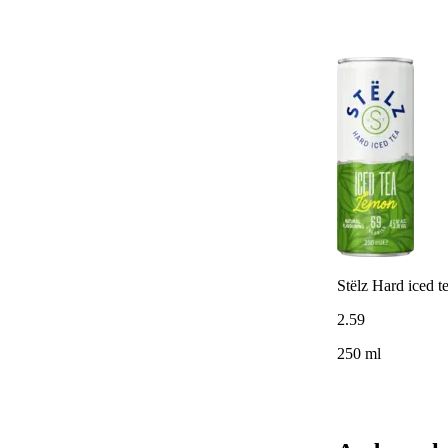
Stëlz Hard iced t
2
.
59
250 ml