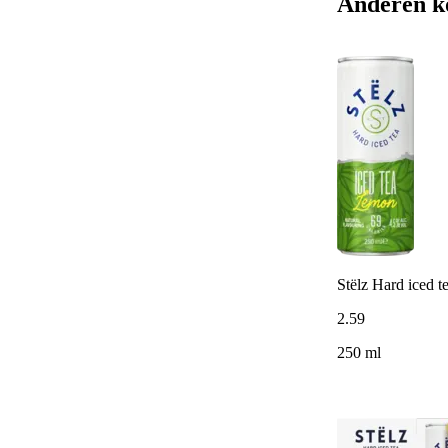
Anderen k
Stëlz Hard iced t
2
.
59
250 ml