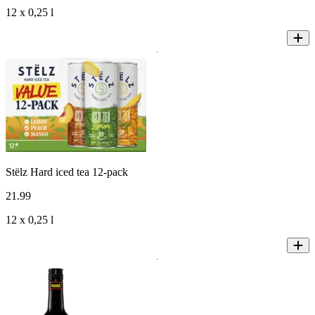
12 x 0,25 l
Stëlz Hard iced tea 12-pack
21
.
99
12 x 0,25 l