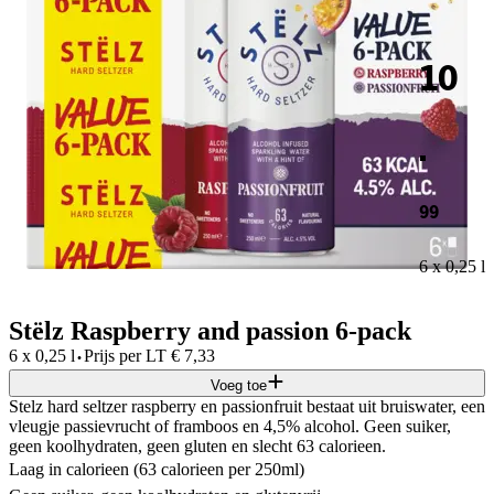
10
.
99
6 x 0,25 l
Stëlz Raspberry and passion 6-pack
·
6 x 0,25 l
Prijs per
LT
€
7,33
Voeg toe
Stelz hard seltzer raspberry en passionfruit bestaat uit bruiswater, een
vleugje passievrucht of framboos en 4,5% alcohol. Geen suiker,
geen koolhydraten, geen gluten en slecht 63 calorieen.
Laag in calorieen (63 calorieen per 250ml)