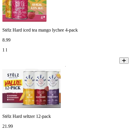
Stëlz Hard iced tea mango lychee 4-pack
8
.
99
1 l
Stëlz Hard seltzer 12-pack
21
.
99