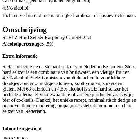
Geen suiker, geen koolhydraten en glutenvrij
4,5% alcohol
Licht en verfrissend met natuurlijke framboos- of passievruchtsmaak
Omschrijving
STËLZ Hard Seltzer Raspberry Can SB 25cl
Alcoholpercentage:
4.5%
Extra informatie
Stelz lanceerde de eerste hard seltzer van Nederlandse bodem. Stelz
hard seltzer is een combinatie van bruiswater, een vleugje fruit en
4,5% alcohol. Stelz is ontstaan vanuit de behoefte voor lekkere
drankjes zonder onnodige calorieen, koolhydraten, suikers en
gluten. Met 63 calorieen en 4.5% alcohol is stelz hard seltzer het
perfecte alternatief voor zwaardere of zoetere producten zoals wijn,
bier of cocktails. Dankzij het unieke recept, minimalistisch design en
onconventionele marketingcampagnes is stelz de nummer een hard
seltzer van Nederland.
Inhoud en gewicht
250 Milliliter