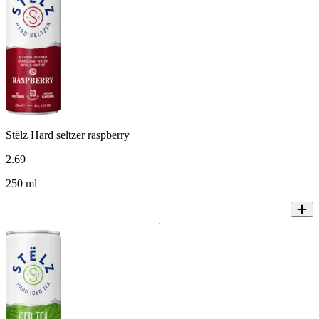
Stëlz Hard seltzer raspberry
2
.
69
250 ml