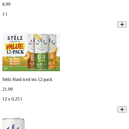
8
.
99
1 l
Stëlz Hard iced tea 12-pack
21
.
99
12 x 0,25 l