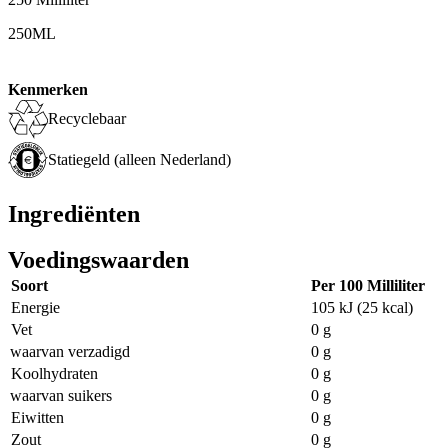
250ML
Kenmerken
Recyclebaar
Statiegeld (alleen Nederland)
Ingrediënten
Voedingswaarden
Soort
Per 100 Milliliter
Energie
105 kJ (25 kcal)
Vet
0 g
waarvan verzadigd
0 g
Koolhydraten
0 g
waarvan suikers
0 g
Eiwitten
0 g
Zout
0 g