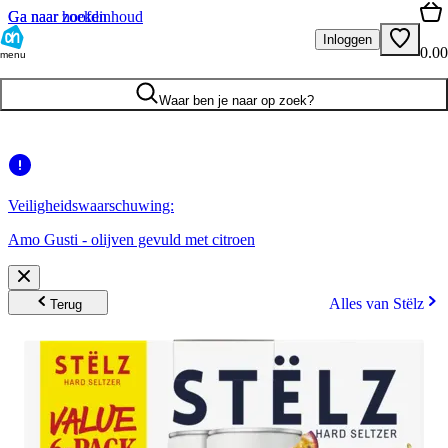
Ga naar hoofdinhoud
Ga naar zoeken
Inloggen
0.00
menu
Waar ben je naar op zoek?
Veiligheidswaarschuwing:
Amo Gusti - olijven gevuld met citroen
Alles van Stëlz
Terug