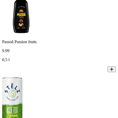
Passoã Passion fruits
9
.
99
0,5 l