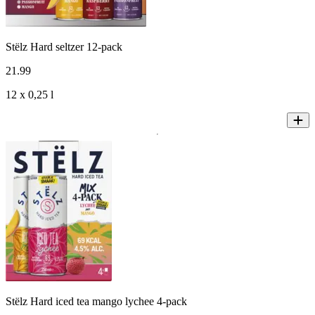
Stëlz Hard seltzer 12-pack
21
.
99
12 x 0,25 l
Stëlz Hard iced tea mango lychee 4-pack