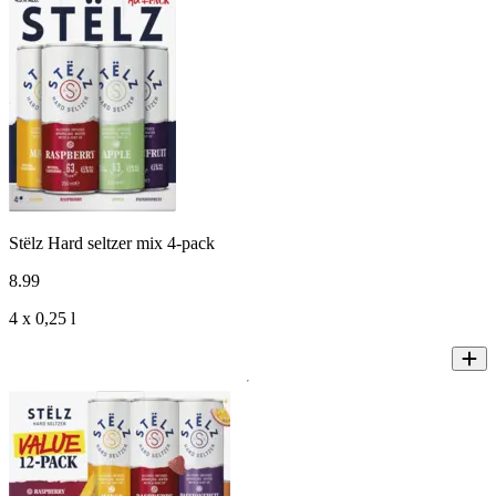
Stëlz Hard seltzer mix 4-pack
8
.
99
4 x 0,25 l