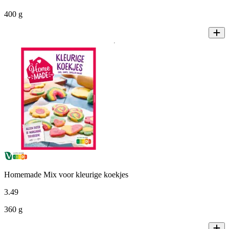
400 g
Homemade Mix voor kleurige koekjes
3
.
49
360 g