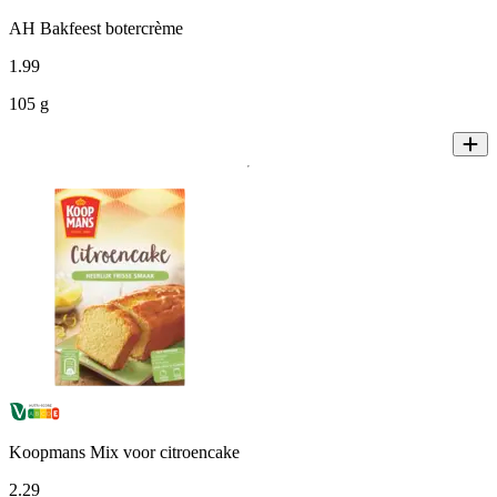
AH Bakfeest botercrème
1
.
99
105 g
Koopmans Mix voor citroencake
2
.
29