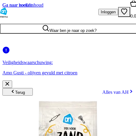
Ga naar hoofdinhoud
Ga naar zoeken
Inloggen
0.
menu
Waar ben je naar op zoek?
Veiligheidswaarschuwing:
Amo Gusti - olijven gevuld met citroen
Alles van AH
Terug