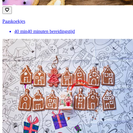
Paaskoekjes
40
min
40 minuten bereidingstijd