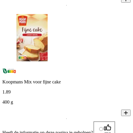
Koopmans Mix voor fijne cake
1
.
89
400 g
Heeft de informatie op deze pagina je geholpen?