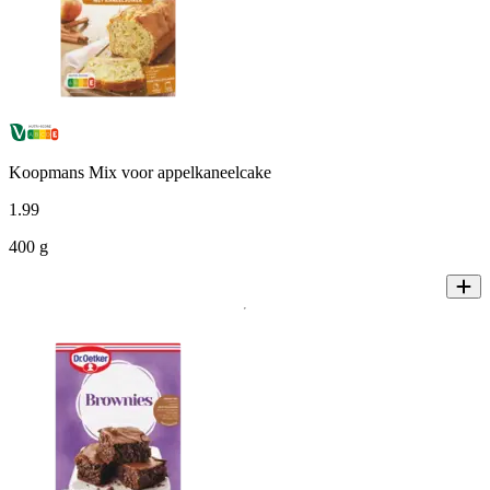
Koopmans Mix voor appelkaneelcake
1
.
99
400 g