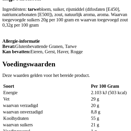
Ingrediënten:
tarwe
bloem, suiker, rijsmiddel (difosfaten [E450],
natriumcarbonaten [E500]), zout, natuurlijk aroma, aroma. Waarvan
toegevoegde suikers 20g per 100 gram en waarvan toegevoegd zout
0,32g per 100 gram
Allergie-informatie
Bevat:
Glutenbevattende Granen, Tarwe
Kan bevatten:
Eieren, Gerst, Haver, Rogge
Voedingswaarden
Deze waarden gelden voor het bereide product.
Soort
Per 100 Gram
Energie
2.103 kJ (503 kcal)
Vet
29 g
waarvan verzadigd
20 g
waarvan onverzadigd
8,8 g
Koolhydraten
55 g
waarvan suikers
21 g