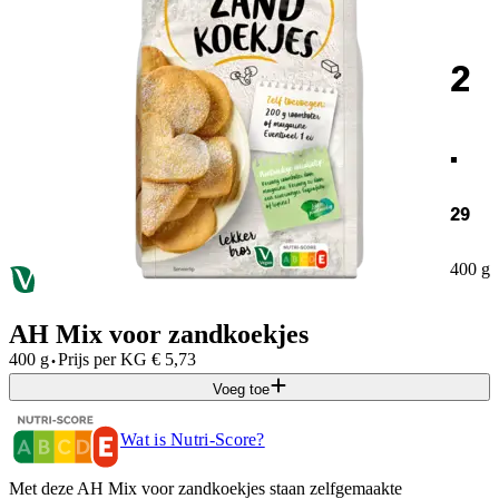
2
.
29
400 g
AH Mix voor zandkoekjes
·
400 g
Prijs per
KG
€
5,73
Voeg toe
Wat is Nutri-Score?
Met deze AH Mix voor zandkoekjes staan zelfgemaakte