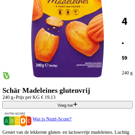
4
.
59
240 g
Schär Madeleines glutenvrij
·
240 g
Prijs per
KG
€
19,13
Voeg toe
Wat is Nutri-Score?
Geniet van de lekkerste gluten- en lactosevrije madeleines. Luchtig