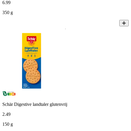
6
.
99
350 g
Schär Digestive landtaler glutenvrij
2
.
49
150 g