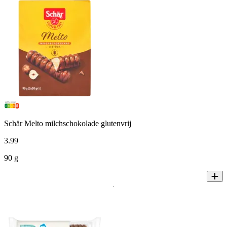
Schär Melto milchschokolade glutenvrij
3
.
99
90 g