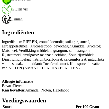
Gluten vrij
Triman
Ingrediënten
Ingrediënten: EIEREN, zonnebloemolie, suiker, rijstmeel,
aardappelzetmeel, glucosestroop, bevochtigingsmiddel: glycerol;
Maïsmeel, Verdikkingsmiddelen: guargom, xanthaangom;
Rijstzetmeel, emulgator: raapzaadlecithine; Zout, rijsmiddel:
Dinatriumdifosfaat, natriumbicarbonaat, calciumfosfaat; natuurlijke
vanillesmaak, antioxidant: Tocoferolextract. Kan sporen bevatten
van NOTEN (AMANDELEN, HAZELNOTEN)
Allergie-informatie
Bevat:
Eieren
Kan bevatten:
Amandel, Noten, Hazelnoot
Voedingswaarden
Soort
Per 100 Gram