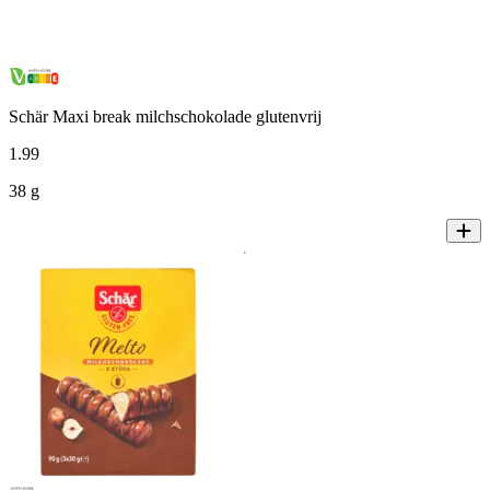
Schär Maxi break milchschokolade glutenvrij
1
.
99
38 g