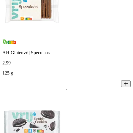
AH Glutenvrij Speculaas
2
.
99
125 g