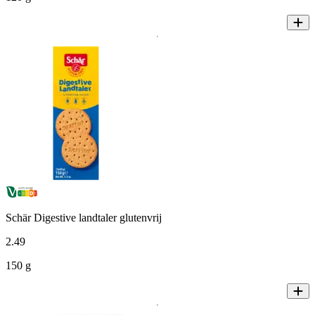
Schär Digestive landtaler glutenvrij
2
.
49
150 g