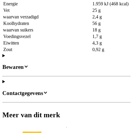
Energie
1.959 kJ (468 kcal)
Vet
25 g
waarvan verzadigd
2,4 g
Koolhydraten
56 g
waarvan suikers
18 g
Voedingsvezel
1,7 g
Eiwitten
4,3 g
Zout
0,92 g
Bewaren
Contactgegevens
Meer van dit merk