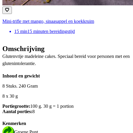
Mini-trifle met mango, sinaasappel en koekkruim
15
min
15 minuten bereidingstijd
Omschrijving
Glutenvrije madeleine cakes. Speciaal bereid voor personen met een
glutenintolerantie.
Inhoud en gewicht
8 Stuks. 240 Gram
8 x 30 g
Portiegrootte:
100 g. 30 g = 1 portion
Aantal porties:
8
Kenmerken
Groene Punt