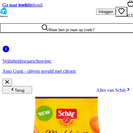
Ga naar hoofdinhoud
Ga naar zoeken
Inloggen
0.
menu
Waar ben je naar op zoek?
Veiligheidswaarschuwing:
Amo Gusti - olijven gevuld met citroen
Alles van Schär
Terug