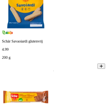
Schär Savaoiardi glutenvrij
4
.
99
200 g