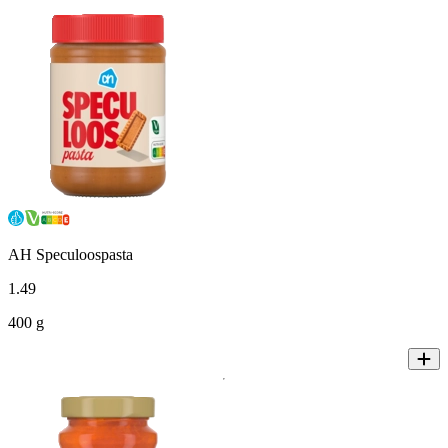
AH Speculoospasta
1
.
49
400 g