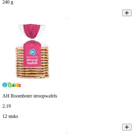
240 g
AH Roomboter stroopwafels
2
.
19
12 stuks