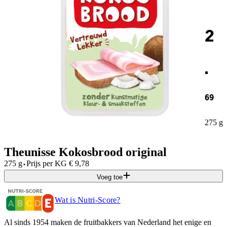
2
.
69
275 g
Theunisse Kokosbrood original
·
275 g
Prijs per
KG
€
9,78
Voeg toe
Wat is Nutri-Score?
Al sinds 1954 maken de fruitbakkers van Nederland het enige en