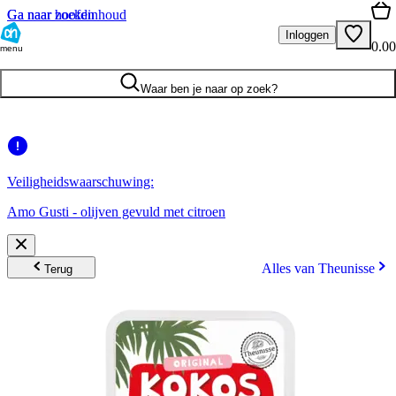
Ga naar hoofdinhoud
Ga naar zoeken
Inloggen
0.00
menu
Waar ben je naar op zoek?
Veiligheidswaarschuwing:
Amo Gusti - olijven gevuld met citroen
Alles van Theunisse
Terug