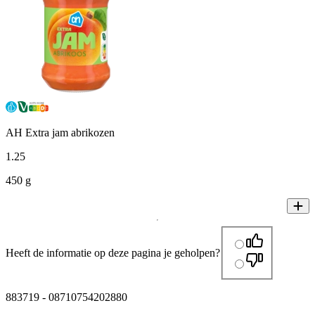
AH Extra jam abrikozen
1
.
25
450 g
Heeft de informatie op deze pagina je geholpen?
883719
-
08710754202880