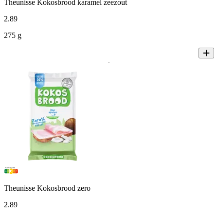
Theunisse Kokosbrood karamel zeezout
2
.
89
275 g
Theunisse Kokosbrood zero
2
.
89