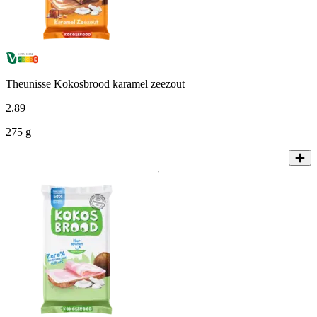
Theunisse Kokosbrood karamel zeezout
2
.
89
275 g