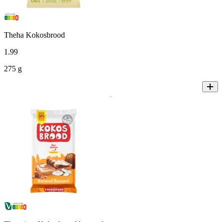
Theha Kokosbrood
1
.
99
275 g